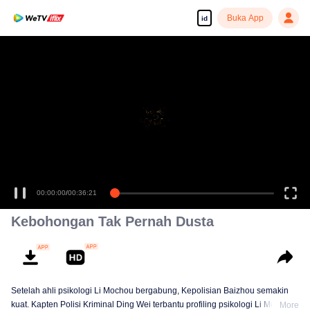
Buka App
id
00:00:00
/
00:36:21
Kebohongan Tak Pernah Dusta
Setelah ahli psikologi Li Mochou bergabung, Kepolisian Baizhou semakin
kuat. Kapten Polisi Kriminal Ding Wei terbantu profiling psikologi Li Mochou,
More