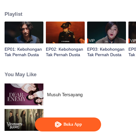
Ding Wei memimpin timnya untuk memecahkan serangkaian kasus aneh.
Kebenaran yang tersembunyi selama bertahun-tahun akhirnya terungkap.
Playlist
VIP
VIP
EP01: Kebohongan
EP02: Kebohongan
EP03: Kebohongan
EP0
Tak Pernah Dusta
Tak Pernah Dusta
Tak Pernah Dusta
Tak
You May Like
Musuh Tersayang
Nama yang Hilang
Buka App