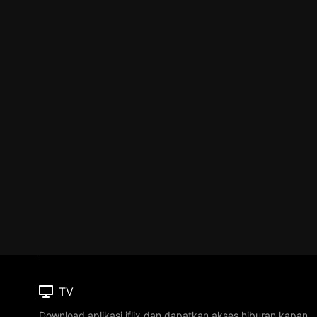
TV
Download aplikasi iflix dan dapatkan akses hiburan kapan