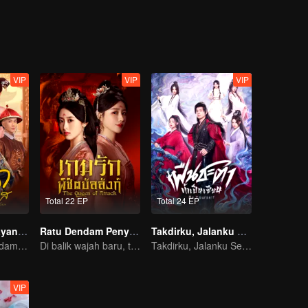
VIP
VIP
VIP
Total 22 EP
Total 24 EP
Pembalasan Dayang Istana (Thai Ver.)
Ratu Dendam Penyerang (Thai Ver.)
Takdirku, Jalanku Sendiri (Thai Ver.)
Demi Balas Dendam, Ia Naik Takhta Sebagai Selir!
Di balik wajah baru, tersembunyi luka lama dan tekad balas dendam.
Takdirku, Jalanku Sendiri
VIP