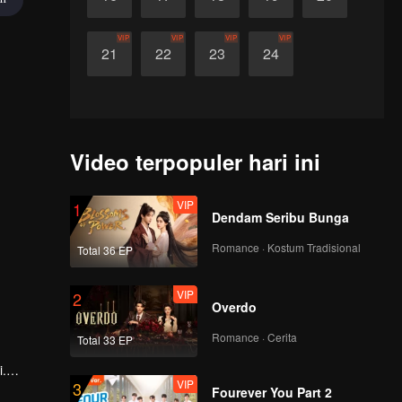
VIP
VIP
VIP
VIP
21
22
23
24
Video terpopuler hari ini
VIP
1
Dendam Seribu Bunga
Romance · Kostum Tradisional
Total 36 EP
VIP
2
Overdo
Romance · Cerita
Total 33 EP
i.
VIP
3
Fourever You Part 2