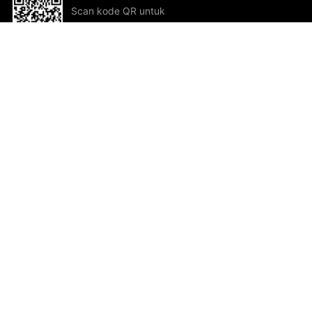
Scan kode QR untuk
mengunduh sekarang!
Bantuan dan Umpan Balik
Te
Saran
Kar
Ik
Al
ted.