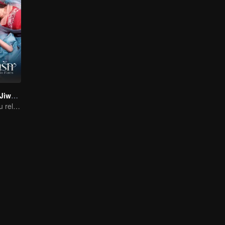
Perjanjian Dua Jiwa (Thai. Ver.)
Gadis yatim piatu rela menyerahkan dirinya untuk mengikat diri dengan Siluman Buas?