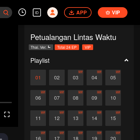
APP
VIP
ID
Petualangan Lintas Waktu
Thai. Ver.
Total 24 EP
VIP
Playlist
VIP
VIP
VIP
01
02
03
04
05
VIP
VIP
VIP
VIP
VIP
06
07
08
09
10
VIP
VIP
VIP
VIP
VIP
11
12
13
14
15
VIP
VIP
VIP
VIP
VIP
16
17
18
19
20