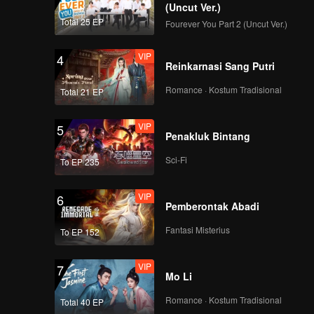
(Uncut Ver.)
Total 25 EP
Fourever You Part 2 (Uncut Ver.)
VIP
4
Reinkarnasi Sang Putri
Romance · Kostum Tradisional
Total 21 EP
VIP
5
Penakluk Bintang
Sci-Fi
To EP 235
VIP
6
Pemberontak Abadi
Fantasi Misterius
To EP 152
VIP
7
Mo Li
Romance · Kostum Tradisional
Total 40 EP