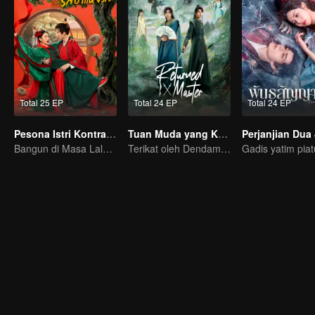
Total 25 EP
Total 24 EP
Total 24 EP
Pesona Istri Kontrak (Thai Ver.)
Tuan Muda yang Kembali
Bangun di Masa Lalu Jadi Istri Orang, CEO Cantik Siap Balas Dendam!
Terikat oleh Dendam, Terjalin oleh Takdir