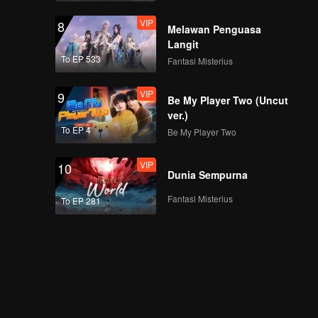
VIP
8
Melawan Penguasa
Langit
To EP 533
Fantasi Misterius
VIP
9
Be My Player Two (Uncut
ver.)
To EP 4
Be My Player Two
VIP
10
Dunia Sempurna
Fantasi Misterius
To EP 281