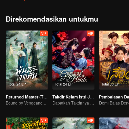
Direkomendasikan untukmu
VIP
VIP
Total 24 EP
Total 24 EP
Total 30 EP
Returned Master (Thai Ver.)
Takdir Kelam Istri Jenderal
Bound by Vengeance, Entwined by Fate
Dapatkah Takdirnya Berubah Setelah Perubahan Muka?
VIP
VIP