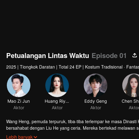
Petualangan Lintas Waktu
Episode 01
2025
|
Tiongkok Daratan
|
Total 24 EP
|
Kostum Tradisional · Fantas
Mao Zi Jun
Huang Riying
Eddy Geng
Aktor
Aktor
Aktor
Akto
Wang Heng, pemuda terpuruk, tiba-tiba terlempar ke masa Dinasti
bersahabat dengan Liu He yang ceria. Mereka bertekad melawan s
Sebuah petualangan lintas waktu penuh tantangan pun dimulai.
Lebih banyak