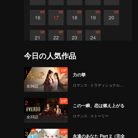
VIP
VIP
VIP
VIP
VIP
16
17
18
19
20
VIP
VIP
VIP
VIP
21
22
23
24
今日の人気作品
VIP
1
力の華
ロマンス · トラディショナル・コスチューム
全36話
VIP
2
この一瞬、恋は燃え上がる
ロマンス · ストーリー
全33話
VIP
3
永遠のあなた Part 2（完全