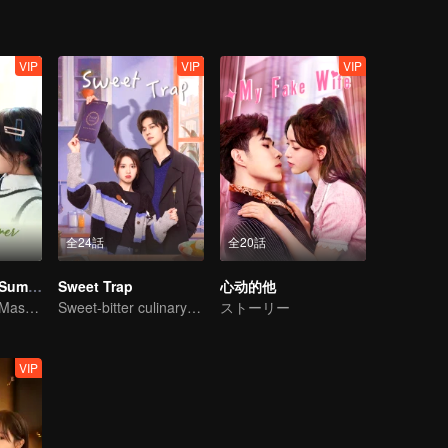
VIP
VIP
VIP
全24話
全20話
Promise in the Summer
Sweet Trap
心动的他
A Quirky Young Master Falls in Love with an Energetic Girl
Sweet-bitter culinary rivalry
ストーリー
VIP