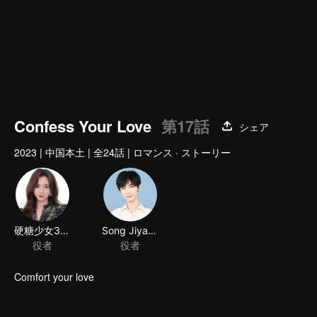
00:00:01
/
00:15:56
Confess Your Love
第17話
シェア
2023
|
中国本土
|
全24話
|
ロマンス · ストーリー
硬糖少女303テイ・ナイケイ
Song Jiyang
役者
役者
Comfort your love