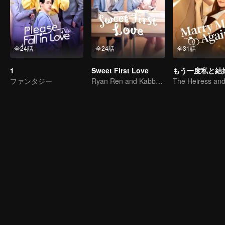
全24話
全24話
全31話
1
Sweet First Love
ファンタジー
Ryan Ren and Kabby Xu’s love story.