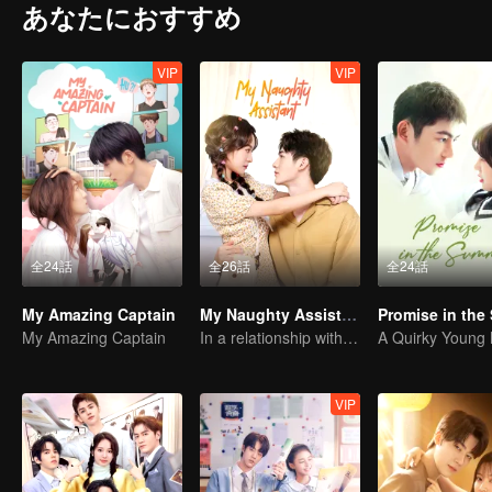
あなたにおすすめ
VIP
VIP
全24話
全26話
全24話
My Amazing Captain
My Naughty Assistant
My Amazing Captain
In a relationship with an idol
VIP