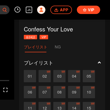
APP
VIP
JA
Confess Your Love
全24話
VIP
プレイリスト
NG
プレイリスト
VIP
VIP
VIP
VIP
01
02
03
04
05
VIP
VIP
VIP
VIP
VIP
06
07
08
09
10
VIP
VIP
VIP
VIP
VIP
11
12
13
14
15