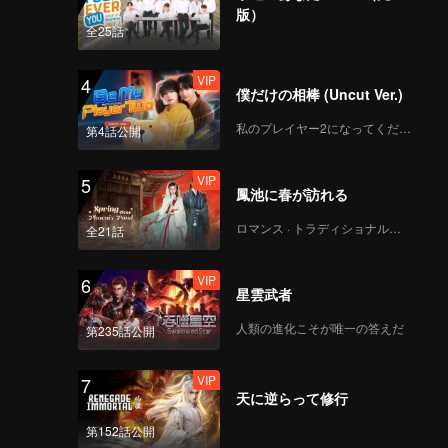
版）
全25話
VIP
4
僕だけの相棒 (Uncut Ver.)
私のプレイヤー2になってください
第4話公開
VIP
5
鳳池に春が訪れる
ロマンス · トラディショナル・コスチューム
全21話
VIP
6
星雲武者
人類の進化こそが唯一の答えだ
第235話公開
VIP
7
天に逆らって修行
第152話公開