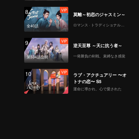
VIP
8
莫離～初恋のジャスミン～
ロマンス · トラディショナル・コスチューム
全40話
VIP
9
逆天至尊 ～天に抗う者～
一発勝負の剣戟、束縛なき感覚
第534話公開
VIP
10
ラブ・アクチュアリー 〜オ
トナの恋〜 S5
運命に導かれ、心で愛された