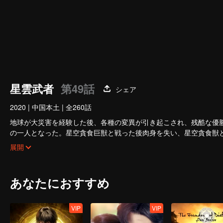
星雲武者
第49話
シェア
2020
|
中国本土
|
全260話
地球が大災害を経験した後、各種の変異が引き起こされ、残酷な優
の一人となった。星空貪食巨獣と戦った後肉身を失い、星空貪食獣
か？
展開
あなたにおすすめ
VIP
VIP