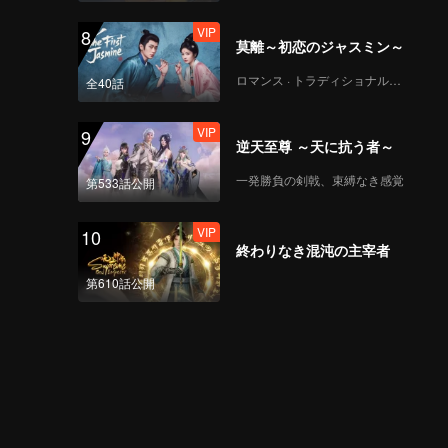
VIP
8
莫離～初恋のジャスミン～
ロマンス · トラディショナル・コスチューム
全40話
VIP
9
逆天至尊 ～天に抗う者～
一発勝負の剣戟、束縛なき感覚
第533話公開
VIP
10
終わりなき混沌の主宰者
第610話公開