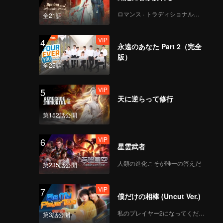
ロマンス · トラディショナル・コスチューム
全21話
VIP
4
永遠のあなた Part 2（完全
版）
全25話
VIP
5
天に逆らって修行
第152話公開
VIP
6
星雲武者
人類の進化こそが唯一の答えだ
第235話公開
VIP
7
僕だけの相棒 (Uncut Ver.)
私のプレイヤー2になってください
第3話公開