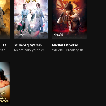
全10話
全12話
The Founder of Diabolism
Scumbag System
Martial Universe
The youth from clan of cultivators killed the devils for the others
An ordinary youth crossing as a villain into the book and abusing the hero!
Wu Zhiji, Breaking the Sky, Moving the Heaven and the Earth