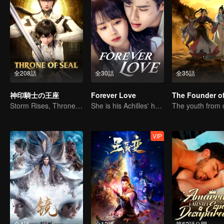
全208話
全30話
全35話
神印騎士の王座
Forever Love
Storm Rises, Throne Falls
She is his Achilles' heel and his armor
VIP
全4話
全12話
第62話公開