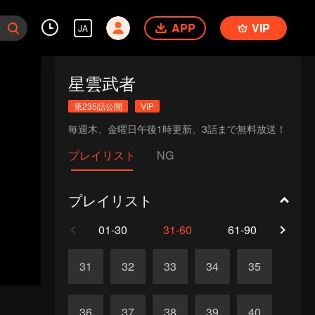
APP
VIP
JA
星雲武者
第235話公開
VIP
毎週木、金曜日午後1時更新、3話まで無料放送！
プレイリスト
NG
プレイリスト
01-30
31-60
61-90
91-1
31
32
33
34
35
36
37
38
39
40