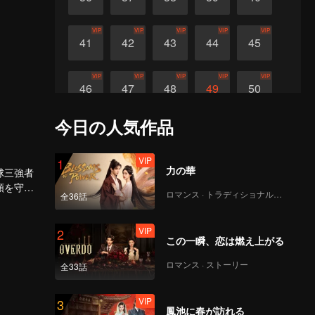
VIP
VIP
VIP
VIP
VIP
41
42
43
44
45
VIP
VIP
VIP
VIP
VIP
46
47
48
49
50
今日の人気作品
VIP
VIP
VIP
VIP
VIP
51
52
53
54
55
VIP
1
力の華
VIP
VIP
VIP
VIP
VIP
球三強者
56
57
58
59
60
類を守る
ロマンス · トラディショナル・コスチューム
全36話
VIP
2
この一瞬、恋は燃え上がる
ロマンス · ストーリー
全33話
VIP
3
鳳池に春が訪れる