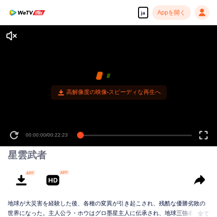
Appを開く
ja
00:00:00
/
00:22:23
星雲武者
地球が大災害を経験した後、各種の変異が引き起こされ、残酷な優勝劣敗の
世界になった。主人公ラ・ホウはグロ墨星主人に伝承され、地球三強者の一
全て