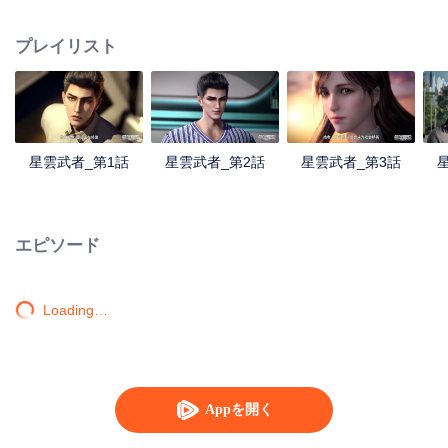
人となった。星空貪食巨獣と戦った後肉身を失い、星空貪食獣となったが、
体内世界で人類の分身を再び育てたラ・ホウは復讐か？人類を守るか？
プレイリスト
星雲武者_第1話
星雲武者_第2話
星雲武者_第3話
エピソード
Loading…
Appを開く