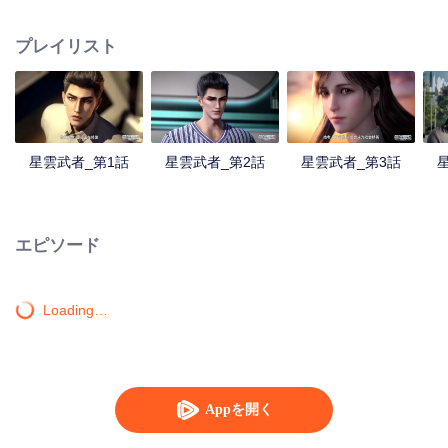
人となった。星空貪食巨獣と戦った後肉身を失い、星空貪食獣となったが、
体内世界で人類の分身を再び育てたラ・ホウは復讐か？人類を守るか？
プレイリスト
星雲武者_第1話
星雲武者_第2話
星雲武者_第3話
エピソード
Loading…
Appを開く