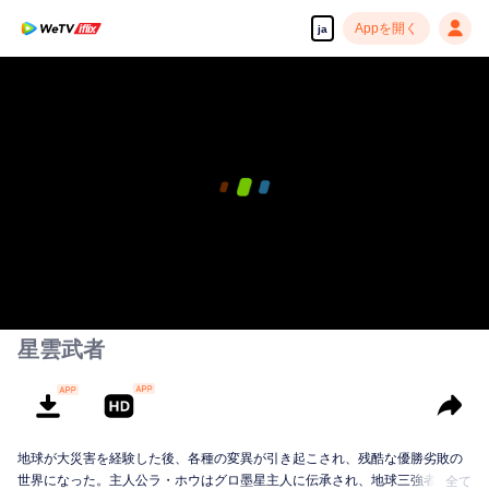
Appを開く
ja
星雲武者
地球が大災害を経験した後、各種の変異が引き起こされ、残酷な優勝劣敗の
世界になった。主人公ラ・ホウはグロ墨星主人に伝承され、地球三強者の一
全て