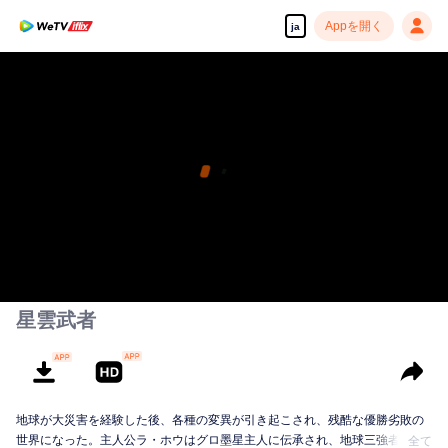
Appを開く
ja
星雲武者
地球が大災害を経験した後、各種の変異が引き起こされ、残酷な優勝劣敗の
世界になった。主人公ラ・ホウはグロ墨星主人に伝承され、地球三強者の一
全て