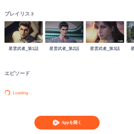
人となった。星空貪食巨獣と戦った後肉身を失い、星空貪食獣となったが、
体内世界で人類の分身を再び育てたラ・ホウは復讐か？人類を守るか？
プレイリスト
星雲武者_第1話
星雲武者_第2話
星雲武者_第3話
エピソード
Loading…
Appを開く