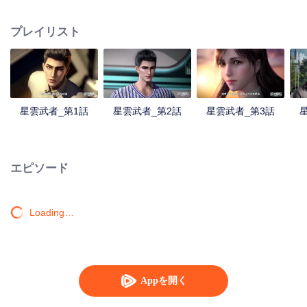
人となった。星空貪食巨獣と戦った後肉身を失い、星空貪食獣となったが、
体内世界で人類の分身を再び育てたラ・ホウは復讐か？人類を守るか？
プレイリスト
星雲武者_第1話
星雲武者_第2話
星雲武者_第3話
エピソード
Loading…
Appを開く