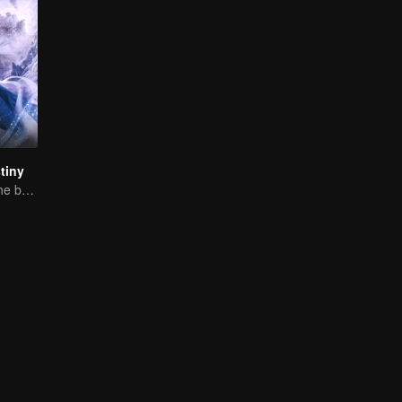
tiny
One kiss seals the bond, a love lasting a thousand years