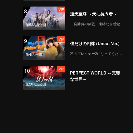
VIP
8
逆天至尊 ～天に抗う者～
一発勝負の剣戟、束縛なき感覚
第533話公開
VIP
9
僕だけの相棒 (Uncut Ver.)
私のプレイヤー2になってください
第4話公開
VIP
10
PERFECT WORLD ～完璧
な世界～
第281話公開