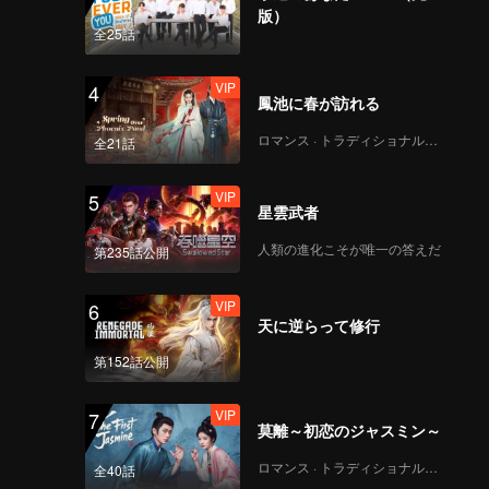
版）
全25話
VIP
4
鳳池に春が訪れる
ロマンス · トラディショナル・コスチューム
全21話
VIP
5
星雲武者
人類の進化こそが唯一の答えだ
第235話公開
VIP
6
天に逆らって修行
第152話公開
VIP
7
莫離～初恋のジャスミン～
ロマンス · トラディショナル・コスチューム
全40話