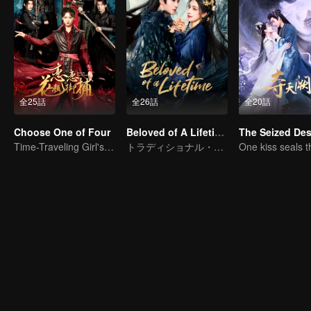
全25話
全26話
全20話
Choose One of Four
Beloved of A Lifetime
The Seized Des
Time-Traveling Girl's Quest to Win Over Four Handsome Men
トラディショナル・コスチューム · ファンタジー