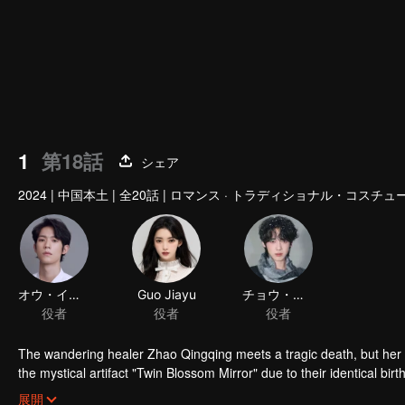
1
第18話
シェア
2024
|
中国本土
|
全20話
|
ロマンス · トラディショナル・コスチュー
The wandering healer Zhao Qingqing meets a tragic death, but her
the mystical artifact "Twin Blossom Mirror" due to their identical 
Qingqing’s demise. With Su Nanyan’s exceptional martial skills and
展開