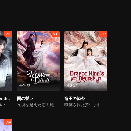
VIP
VIP
VIP
全24話
全30話
Blade's Dance with You
闇の誓い
竜王の勅令
トラディショナル・コスチューム
逆境を越えた恋！魔王が妖精の妻を追う
嘲笑された妾生まれの少女の復活
VIP