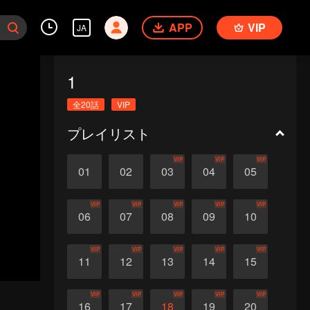
APP
VIP
JA
1
全20話
VIP
プレイリスト
VIP
VIP
VIP
01
02
03
04
05
VIP
VIP
VIP
VIP
VIP
06
07
08
09
10
VIP
VIP
VIP
VIP
VIP
11
12
13
14
15
VIP
VIP
VIP
VIP
VIP
16
17
18
19
20