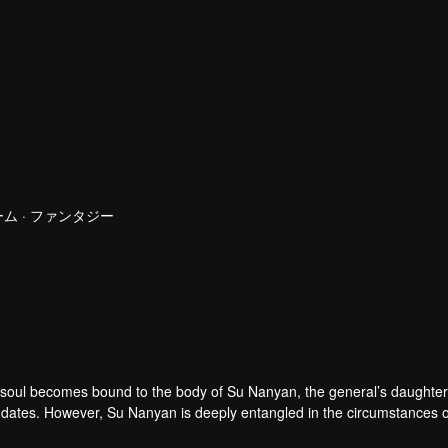
ム · ファンタジー
 soul becomes bound to the body of Su Nanyan, the general’s daughter
birthdates. However, Su Nanyan is deeply entangled in the circumstances 
 Zhao Qingqing’s sharp intellect, the two women, sharing one body, em