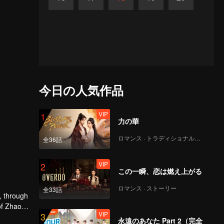
今日の人気作品
VIP
1
力の華
ロマンス · トラディショナル・コスチューム
全36話
VIP
2
この一瞬、恋は燃え上がる
ロマンス · ストーリー
全33話
, through
of Zhao
VIP
3
bark on a
永遠のあなた Part 2（完全