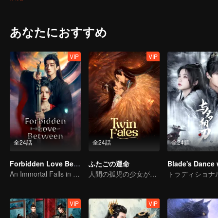
journey of vengeance in the imperial court.
あなたにおすすめ
VIP
VIP
全24話
全24話
全24話
Forbidden Love Between
ふたごの運命
An Immortal Falls in Love With a Witch
人間の孤児の少女が神獣との絆を結ぶために自らを捧げる
VIP
VIP