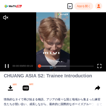
Appを開く
ja
00:00:00
/
00:00:22
CHUANG ASIA S2: Trainee Introduction
情熱的なタイで再び始まる物語。アジアの様々な国と地域から集まった練習
生たちが競い合い、成長しながら、最終的に国際的なボーイズグループを目
全て