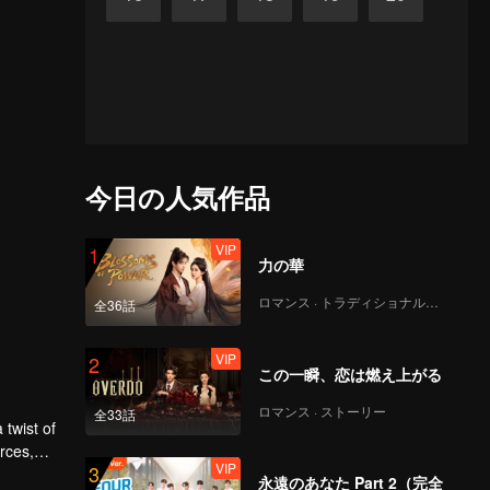
今日の人気作品
VIP
1
力の華
ロマンス · トラディショナル・コスチューム
全36話
VIP
2
この一瞬、恋は燃え上がる
ロマンス · ストーリー
全33話
 twist of
rces,
VIP
3
ing.
永遠のあなた Part 2（完全