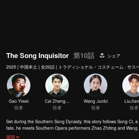
The Song Inquisitor
第10話
シェア
2025
|
中国本土
|
全20話
|
トラディショナル・コスチューム · サス
Gao Yiwei
Cai Zhengjie
Wang Junbi
LiuJIa
役者
役者
役者
役者
Set during the Southern Song Dynasty, this story follows Song Ci, a j
fate, he meets Southern Opera performers Zhao Zhiting and Wang Lin
solving four murder cases through investigation, interrogation, and f
展開