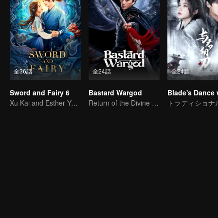
全36話
全24話
全24話
Sword and Fairy 6
Bastard Wargod
Xu Kai and Esther Yu Uncover the Conspiracy Together
Return of the Divine Warrior! Conquer Foes, Win Hearts