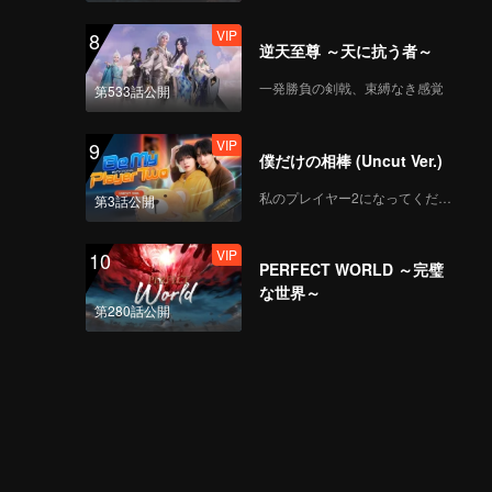
VIP
8
逆天至尊 ～天に抗う者～
一発勝負の剣戟、束縛なき感覚
第533話公開
VIP
9
僕だけの相棒 (Uncut Ver.)
私のプレイヤー2になってください
第3話公開
VIP
10
PERFECT WORLD ～完璧
な世界～
第280話公開