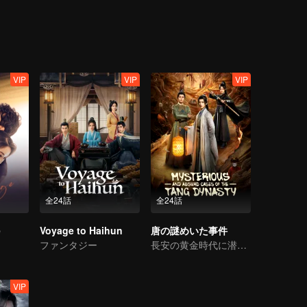
VIP
VIP
VIP
全24話
全24話
e
Voyage to Haihun
唐の謎めいた事件
ファンタジー
長安の黄金時代に潜む闇の真実を暴く
VIP