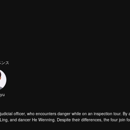
ペンス
nyu
udicial officer, who encounters danger while on an inspection tour. By a
g, and dancer He Wenning. Despite their differences, the four join fo
orensic analysis, bringing justice to the deceased and fairness to the liv