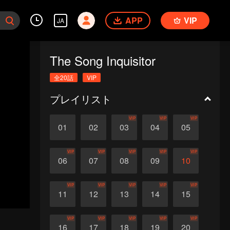
APP
VIP
JA
The Song Inquisitor
全20話
VIP
プレイリスト
VIP
VIP
VIP
01
02
03
04
05
VIP
VIP
VIP
VIP
VIP
06
07
08
09
10
VIP
VIP
VIP
VIP
VIP
11
12
13
14
15
VIP
VIP
VIP
VIP
VIP
16
17
18
19
20