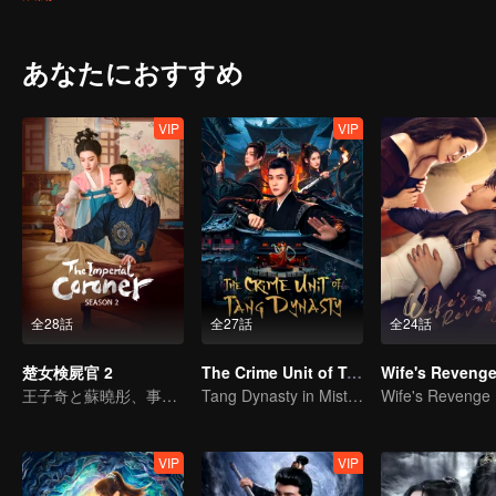
あなたにおすすめ
VIP
VIP
全28話
全27話
全24話
楚女検屍官 2
The Crime Unit of Tang Dynasty
Wife's Reveng
王子奇と蘇曉彤、事件を解決しながら恋に落ちる
Tang Dynasty in Mist: Crack the Serial Killings!
Wife's Revenge
VIP
VIP