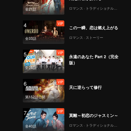
ロマンス · トラディショナル・コスチューム
全21話
VIP
4
この一瞬、恋は燃え上がる
ロマンス · ストーリー
全33話
VIP
5
永遠のあなた Part 2（完全
版）
全25話
VIP
6
天に逆らって修行
第152話公開
VIP
7
莫離～初恋のジャスミン～
ロマンス · トラディショナル・コスチューム
全40話