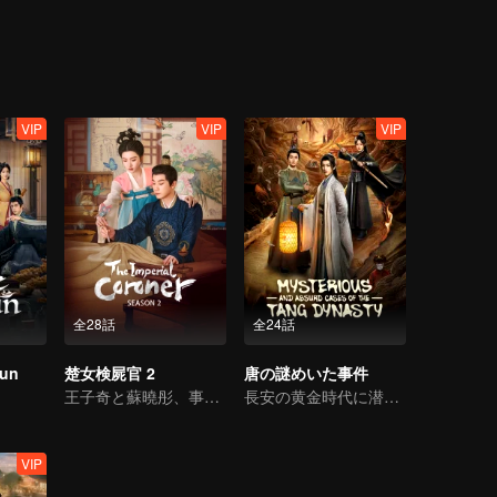
VIP
VIP
VIP
全28話
全24話
hun
楚女検屍官 2
唐の謎めいた事件
王子奇と蘇曉彤、事件を解決しながら恋に落ちる
長安の黄金時代に潜む闇の真実を暴く
VIP