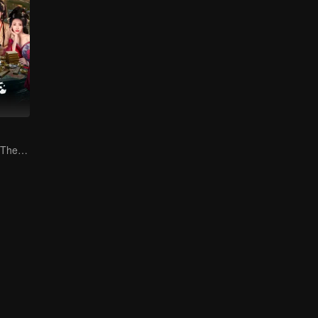
Reborn to Rule: The Ultimate Live-in Son-in-Law