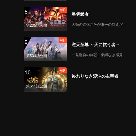
VIP
8
星雲武者
人類の進化こそが唯一の答えだ
第235話公開
VIP
9
逆天至尊 ～天に抗う者～
一発勝負の剣戟、束縛なき感覚
第534話公開
VIP
10
終わりなき混沌の主宰者
第611話公開