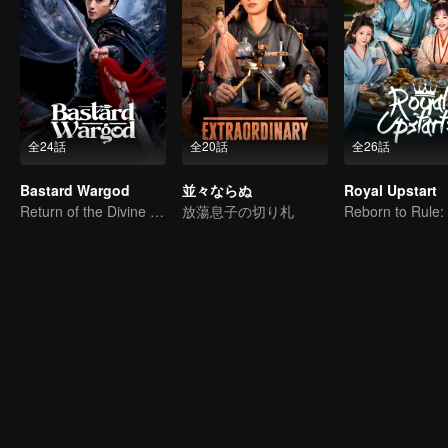
全24話
全20話
全26話
Bastard Wargod
並々ならぬ
Royal Upstart
Return of the Divine Warrior! Conquer Foes, Win Hearts
放蕩息子の切り札