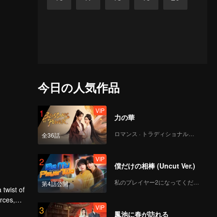
今日の人気作品
VIP
1
力の華
ロマンス · トラディショナル・コスチューム
全36話
VIP
2
僕だけの相棒 (Uncut Ver.)
私のプレイヤー2になってください
第4話公開
 twist of
rces,
VIP
3
ing.
鳳池に春が訪れる