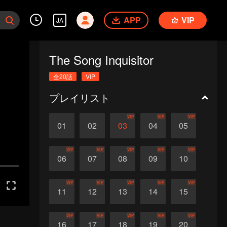
APP
VIP
JA
The Song Inquisitor
全20話
VIP
プレイリスト
VIP
VIP
VIP
01
02
03
04
05
VIP
VIP
VIP
VIP
VIP
06
07
08
09
10
VIP
VIP
VIP
VIP
VIP
11
12
13
14
15
VIP
VIP
VIP
VIP
VIP
16
17
18
19
20