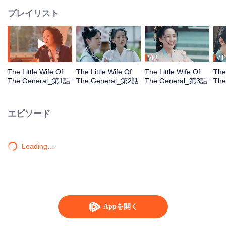
プレイリスト
VIP
VIP
The Little Wife Of
The Little Wife Of
The Little Wife Of
The 
The General_第1話
The General_第2話
The General_第3話
The
エピソード
Loading…
Appを開く