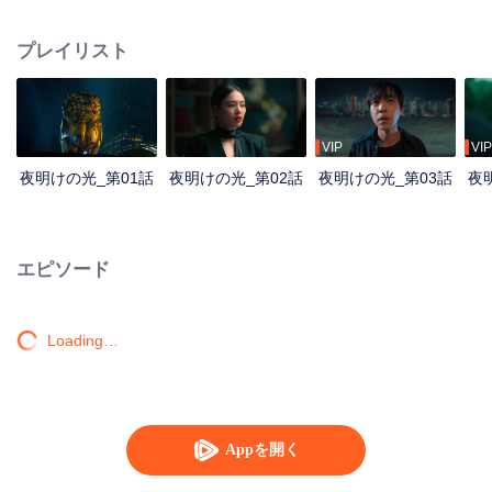
都市に長く隠されていた闇を掘り起こし、幾重にも重なる謎を一つずつ解き
明かしていく。
プレイリスト
VIP
VIP
夜明けの光_第01話
夜明けの光_第02話
夜明けの光_第03話
夜
エピソード
Loading…
Appを開く