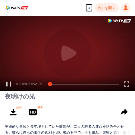
Appを開く
ja
00:00:00
/
00:45:39
夜明けの光
突発的な事故と長年埋もれていた骸骨が、二人の若者の運命を絡み合わせ
る。彼らは自らの出生の真相を追い求める中で、手を組み、警察と協力して
全て