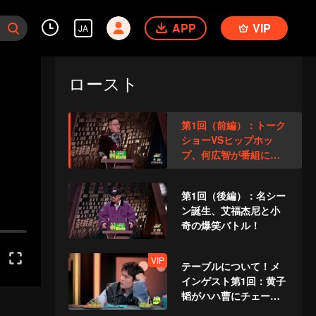
APP
VIP
JA
ロースト
第1回（前編）：トーク
ショーVSヒップホッ
プ、何広智が番組に新
たな名前を付ける？
第1回（後編）：名シー
ン誕生、艾福杰尼と小
奇の爆笑バトル！
VIP
テーブルについて！メ
インゲスト第1回：黄子
韬がハハ曹にチェーン
をあげなかったが、ホ