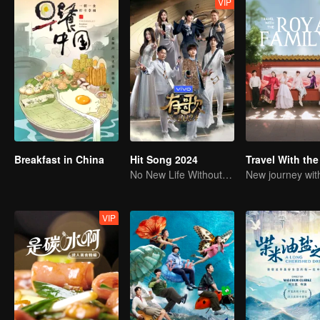
VIP
Breakfast in China
Hit Song 2024
No New Life Without New Songs
VIP