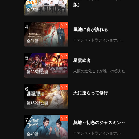
賞：75歳の劉暁慶、毎
版）
日午前3時に就寝
全25話
VIP
第3回（前編）：愉快な
4
鳳池に春が訪れる
仲間たちが集結、全員
で向佐の名シーンを再
ロマンス · トラディショナル・コスチューム
全21話
現！
VIP
第3回（後編）：張維伊
5
星雲武者
の爆笑自虐ネタで名場
面連発
人類の進化こそが唯一の答えだ
第235話公開
VIP
VIP
食卓におつきくださ
6
天に逆らって修行
い！メインゲスト第3
回：向佐、ネットユー
第152話公開
ザーにネタにされる
「シュール」な行動に
VIP
VIP
主役と共に第3回を観
7
反応
莫離～初恋のジャスミン～
覧：呼蘭が向佐の「驚
愕」演技を連続で見る
ロマンス · トラディショナル・コスチューム
全40話