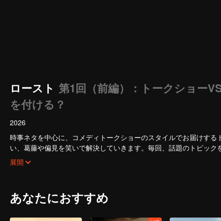
ロースト
第1回（前編）：トークショーV
を付ける？
2026
時事ネタを中心に、コメディトークショーのスタイルでお届けする
い、葛藤や偏見を笑いで解決していきます。毎回、話題のトピック
く語り合います。番組のスローガンは「Celebrities Don't Bea
展開
います。
あなたにおすすめ