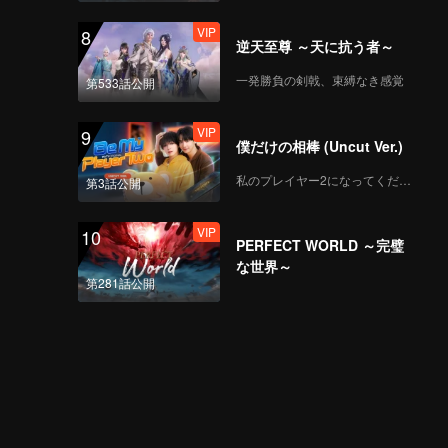
VIP
第4回（前編）：黄聖依
8
逆天至尊 ～天に抗う者～
が『サヨナラの恋人』
で自虐的なコメント
一発勝負の剣戟、束縛なき感覚
第533話公開
VIP
第4回（後編）：鳥鳥の
9
僕だけの相棒 (Uncut Ver.)
鋭い発言が女性ドライ
バーへの偏見を打ち破
私のプレイヤー2になってください
第3話公開
る
VIP
VIP
食卓へようこそ！メイ
10
PERFECT WORLD ～完璧
ンゲスト第4回：張萌が
な世界～
孟子義にクイズを出
第281話公開
題、「九重紫」の思い
出が蘇る
VIP
主役と共に第4回を観よ
う：鳥鳥が張萌に
WeChatを勧めるジョー
クで黄聖依が爆笑
VIP
新春スペシャル：豪華