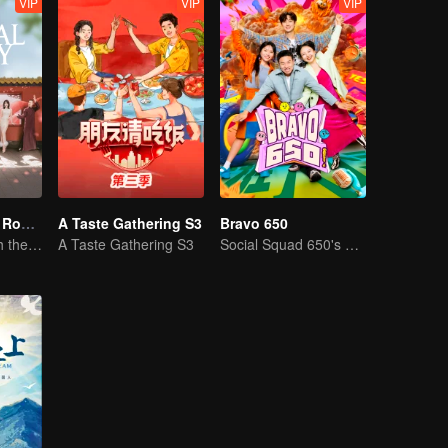
VIP
VIP
VIP
Travel With the Royal Family
A Taste Gathering S3
Bravo 650
New journey with the queen and concubines
A Taste Gathering S3
Social Squad 650's Hilarious Team-Building