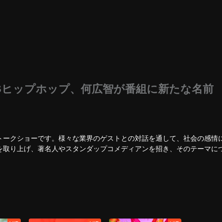
Sヒップホップ、何広智が番組に新たな名前
トークショーです。様々な業界のゲストとの対話を通して、社会の感情
を取り上げ、著名人やスタンダップコメディアンを招き、そのテーマに
t Around the Bush（セレブリティは遠慮しない）」。率直でオープンな発