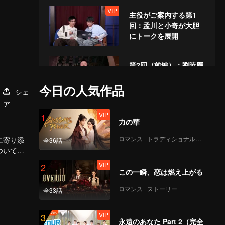
ットドッグはあげた！
VIP
主役がご案内する第1
回：孟川と小奇が大胆
にトークを展開
第2回（前編）：劉暁慶
が登場！ショートドラ
マのボスが結婚証明書
今日の人気作品
シェ
を取り出し「妻を守
ア
る」
VIP
第2回（後編）：刘晓庆
1
力の華
が書道を披露、150歳ま
で生きることを誓い合
ロマンス · トラディショナル・コスチューム
に寄り添
全36話
う！
ついて熱
言を心がけて
VIP
VIP
食卓へようこそ！メイ
2
この一瞬、恋は燃え上がる
ンゲスト第2回：リウ・
シャオチン、年齢への
ロマンス · ストーリー
全33話
疑問に堂々と反論
VIP
VIP
主役と共に第2回を鑑
3
永遠のあなた Part 2（完全