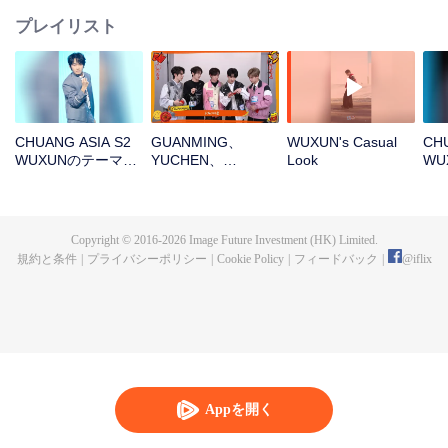
プレイリスト
CHUANG ASIA S2
GUANMING、
WUXUN's Casual
CHU
WUXUNのテーマソ
YUCHEN、
Look
WU
ングチッケム
WUXUN、MYST、
ル
LU JUNXIOpen the
red envelopes in
the New Year! Let's
Copyright © 2016-
2026
Image Future Investment (HK) Limited.
witness the luck
規約と条件
|
プライバシーポリシー
|
Cookie Policy
|
フィードバック
|
@
iflix
together!
Appを開く