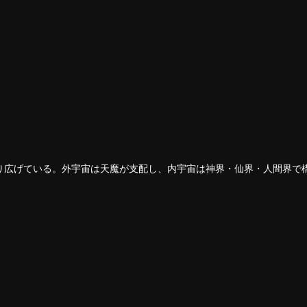
り広げている。外宇宙は天魔が支配し、内宇宙は神界・仙界・人間界で
していたが、慈悲深く公平な君主でもあった。しかし、外宇宙の侵攻の
受けてしまう。家族や部下を失い、国を奪われ、最も愛していた弟子・
ながらも、最後の生で澹雲として生まれ変わる。
目撃し、死の寸前に追い込まれたことで前世の記憶を覚醒させる。紅蒙
法で急成長を遂げ、家の仇を討った後、皇甫聖宗に入門する。失われた
べてを取り戻し、最後の勝者となれるのか。