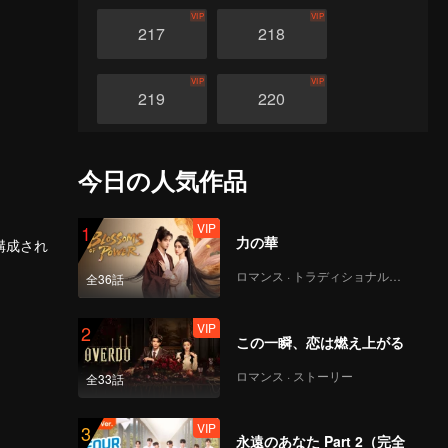
VIP
VIP
217
218
VIP
VIP
219
220
VIP
VIP
221
222
今日の人気作品
VIP
VIP
223
224
VIP
1
力の華
構成され
ロマンス · トラディショナル・コスチューム
全36話
VIP
VIP
中で混沌
225
226
霊霞天尊
神体を得
VIP
2
この一瞬、恋は燃え上がる
VIP
VIP
神器、旧
227
228
ロマンス · ストーリー
全33話
VIP
VIP
229
230
VIP
3
永遠のあなた Part 2（完全