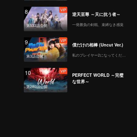
VIP
8
逆天至尊 ～天に抗う者～
一発勝負の剣戟、束縛なき感覚
第533話公開
VIP
9
僕だけの相棒 (Uncut Ver.)
私のプレイヤー2になってください
第3話公開
VIP
10
PERFECT WORLD ～完璧
な世界～
第280話公開