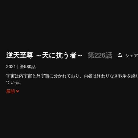
逆天至尊 ～天に抗う者～
第226話
シェア
2021
|
全580話
宇宙は内宇宙と外宇宙に分かれており、両者は終わりなき戦争を繰
ている。
神界の支配者である紅蒙至尊は、最強の実力と万法を操る能力を有
展開
至尊と始元至尊の裏切りによって命を落とし、万世輪廻の呪いをも
までもが背を向ける。その後、輪廻するたびに滅門の憂き目に遭い
望月鎮・澹家の若旦那である澹雲は、結婚式の当日に許嫁の不倫を
た彼は、落ちこぼれから絶対的な天才へと生まれ変わり、前世の功
縁、そして神界を揺るがした裏切りの真実――。澹雲は果たしてす