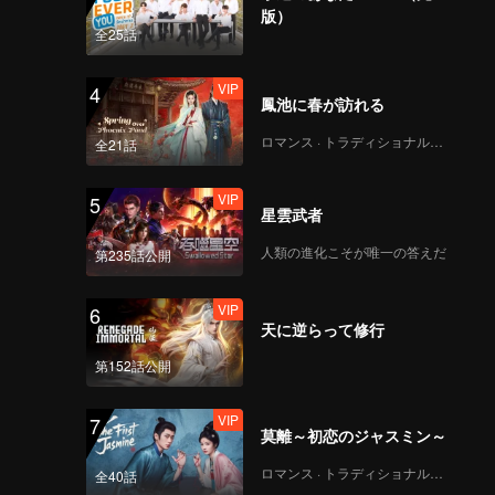
版）
VIP
VIP
全25話
231
232
VIP
4
VIP
VIP
鳳池に春が訪れる
233
234
ロマンス · トラディショナル・コスチューム
全21話
VIP
VIP
235
236
VIP
5
星雲武者
VIP
VIP
人類の進化こそが唯一の答えだ
第235話公開
237
238
VIP
6
VIP
VIP
天に逆らって修行
239
240
第152話公開
VIP
7
莫離～初恋のジャスミン～
ロマンス · トラディショナル・コスチューム
全40話