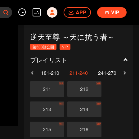
APP
VIP
JA
逆天至尊 ～天に抗う者～
第533話公開
VIP
プレイリスト
0
151-180
181-210
211-240
241-270
271-
VIP
VIP
211
212
VIP
VIP
213
214
VIP
VIP
215
216