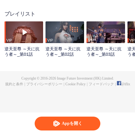
る。 神界の支配者である紅蒙至尊は、最強の実力と万法を操る能力を有して
いたが、慈悲深く公平な君主でもあった。しかし、外宇宙の侵攻の中で混沌
プレイリスト
至尊と始元至尊の裏切りによって命を落とし、万世輪廻の呪いをも受けてし
まう。家族や部下を失い、国を奪われ、最も愛していた弟子・霊霞天尊まで
もが背を向ける。その後、輪廻するたびに滅門の憂き目に遭いながらも、最
後の生で澹雲として生まれ変わる。 望月鎮・澹家の若旦那である澹雲は、結
婚式の当日に許嫁の不倫を目撃し、死の寸前に追い込まれたことで前世の記
VIP
VIP
VIP
VIP
憶を覚醒させる。紅蒙神体を得た彼は、落ちこぼれから絶対的な天才へと生
逆天至尊 ～天に抗
逆天至尊 ～天に抗
逆天至尊 ～天に抗
逆
まれ変わり、前世の功法で急成長を遂げ、家の仇を討った後、皇甫聖宗に入
う者～_第01話
う者～_第02話
う者～_第03話
う者
門する。失われた神器、旧縁、そして神界を揺るがした裏切りの真実――。
澹雲は果たしてすべてを取り戻し、最後の勝者となれるのか。
Copyright © 2016-
2026
Image Future Investment (HK) Limited.
規約と条件
|
プライバシーポリシー
|
Cookie Policy
|
フィードバック
|
@
iflix
Appを開く