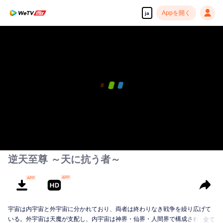
Appを開く
ja
逆天至尊 ～天に抗う者～
宇宙は内宇宙と外宇宙に分かれており、両者は終わりなき戦争を繰り広げて
いる。外宇宙は天魔が支配し、内宇宙は神界・仙界・人間界で構成されてい
全て