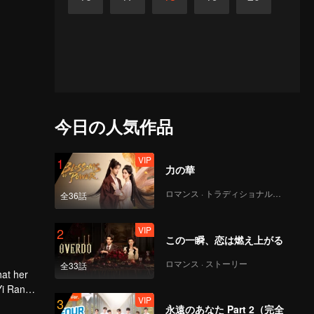
今日の人気作品
VIP
1
力の華
ロマンス · トラディショナル・コスチューム
全36話
VIP
2
この一瞬、恋は燃え上がる
ロマンス · ストーリー
全33話
hat her
Yi Ran
VIP
3
永遠のあなた Part 2（完全