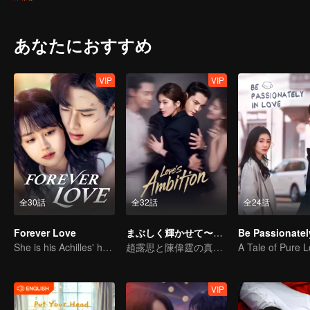
あなたにおすすめ
VIP
VIP
全30話
全32話
全24話
Forever Love
まぶしく輝かせて〜恋の野心〜（英語吹替）
She is his Achilles' heel and his armor
趙露思と陳偉霆の真実の愛の仮説
VIP