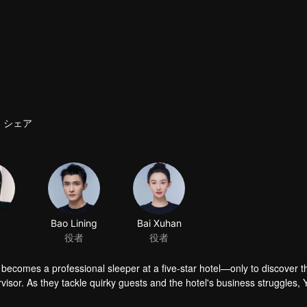
シェア
ecomes a professional sleeper at a five-star hotel—only to discover t
visor. As they tackle quirky guests and the hotel's business struggles, 
erences.