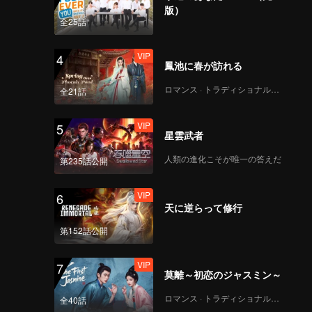
版）
全25話
VIP
4
鳳池に春が訪れる
ロマンス · トラディショナル・コスチューム
全21話
VIP
5
星雲武者
人類の進化こそが唯一の答えだ
第235話公開
VIP
6
天に逆らって修行
第152話公開
VIP
7
莫離～初恋のジャスミン～
ロマンス · トラディショナル・コスチューム
全40話