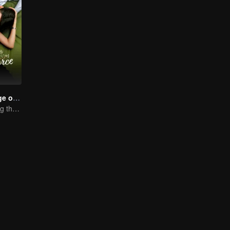
Love in the Edge of Divorce
Fall in love during the divorce