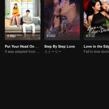
全24話
全28話
全31話
Put Your Head On My Shoulder (Eng Dub)
Step By Step Love
It was adapted from the same series of novels as "A Love so Beautiful"
ストーリー