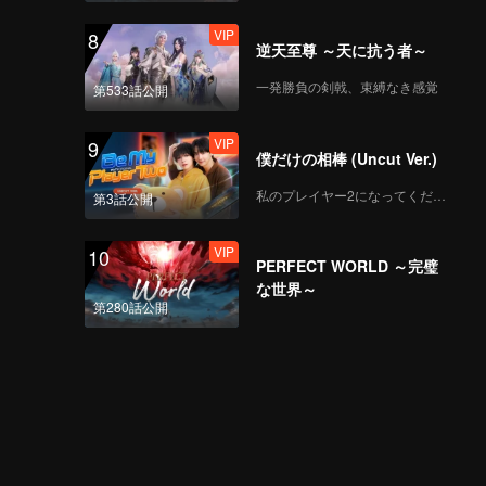
VIP
8
逆天至尊 ～天に抗う者～
一発勝負の剣戟、束縛なき感覚
第533話公開
VIP
9
僕だけの相棒 (Uncut Ver.)
私のプレイヤー2になってください
第3話公開
VIP
10
PERFECT WORLD ～完璧
な世界～
第280話公開