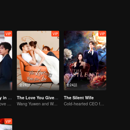
VIP
VIP
VIP
全28話
全24話
Be Passionately in Love
The Love You Give Me
The Silent Wife
A Tale of Pure Love with Liu Haocun and Wang Anyu
Wang Yuwen and Wang Ziqi Work Again as a Couple
Cold-hearted CEO falls for his innocent, silent wife!
VIP