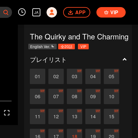
APP
VIP
JA
The Quirky and The Charming
English Ver.
全20話
VIP
プレイリスト
VIP
VIP
VIP
01
02
03
04
05
VIP
VIP
VIP
VIP
VIP
06
07
08
09
10
VIP
VIP
VIP
VIP
VIP
11
12
13
14
15
VIP
VIP
VIP
VIP
VIP
16
17
18
19
20