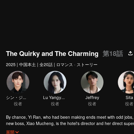
The Quirky and The Charming
第18話
2025
|
中国本土
|
全20話
|
ロマンス · ストーリー
By chance, Yi Ran, who had been making ends meet with odd jobs, b
new boss, Xiao Mucheng, is the hotel's director and her direct super
and Xiao Mucheng clash but gradually grow closer despite their diff
展開