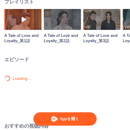
プレイリスト
VIP
VIP
A Tale of Love and
A Tale of Love and
A Tale of Love and
A T
Loyalty_第1話
Loyalty_第2話
Loyalty_第3話
Loy
エピソード
Loading…
Appを開く
おすすめの視聴内容