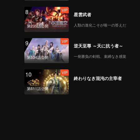
VIP
8
星雲武者
人類の進化こそが唯一の答えだ
第235話公開
VIP
9
逆天至尊 ～天に抗う者～
一発勝負の剣戟、束縛なき感覚
第534話公開
VIP
10
終わりなき混沌の主宰者
第611話公開