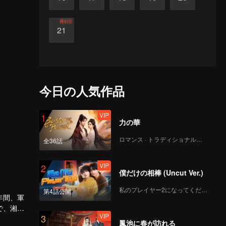
終わり
21
今日の人気作品
VIP
1
力の華
ロマンス · トラディショナル・コスチューム
全36話
VIP
2
僕だけの相棒 (Uncut Ver.)
私のプレイヤー2になってください
第4話公開
年間、軍
で、湘西
VIP
3
塵珠を探
鳳池に春が訪れる