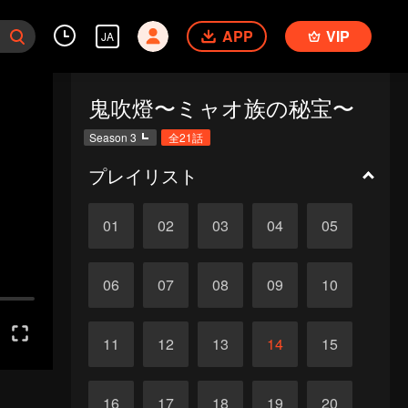
APP
VIP
JA
鬼吹燈〜ミャオ族の秘宝〜
Season 3
全21話
プレイリスト
01
02
03
04
05
06
07
08
09
10
11
12
13
14
15
16
17
18
19
20