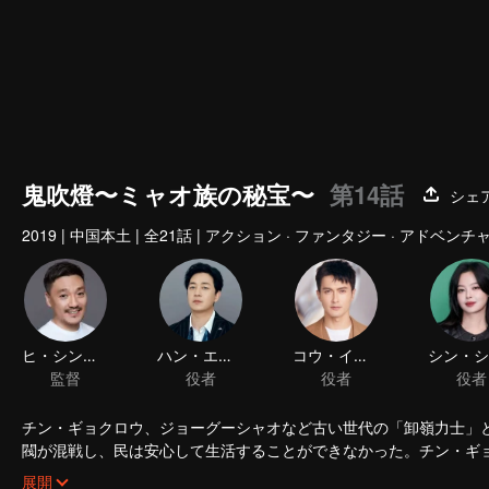
鬼吹燈〜ミャオ族の秘宝〜
第14話
シェ
2019
|
中国本土
|
全21話
|
アクション · ファンタジー · アドベンチャ
チン・ギョクロウ、ジョーグーシャオなど古い世代の「卸嶺力士」
閥が混戦し、民は安心して生活することができなかった。チン・ギ
瓶山に入って元墓を探検した。途中で山道の運ぶ人ジョーグーシャ
展開