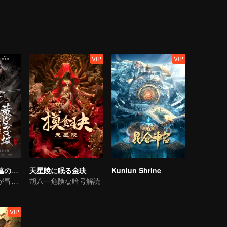
るために、移山、卸嶺の両大派がここで同盟を結んだ。
VIP
VIP
鬼吹燈〜イタチ墓の呪い〜
天星陵に眠る金玦
Kunlun Shrine
ゲン・ケイテンが冒険団と危険地で生存を求め
胡八一危険な暗号解読
VIP