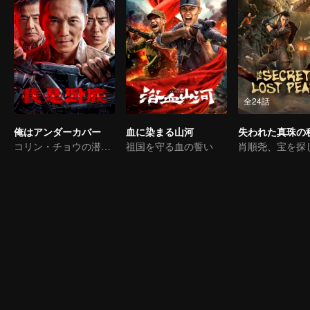
全24話
俺はアンダーカバー
血に染まる山河
失われた真珠の
コリン・チョウの潜入戦争
祖国を守る血の誓い