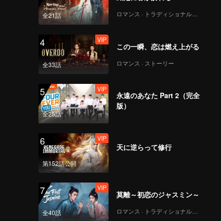
ロマンス · トラディショナル・コスチューム
全21話
VIP
4
この一瞬、恋は燃え上がる
ロマンス · ストーリー
全33話
VIP
5
永遠のあなた Part 2（完全
版）
全25話
VIP
6
天に逆らって修行
第152話公開
VIP
7
莫離～初恋のジャスミン～
ロマンス · トラディショナル・コスチューム
全40話