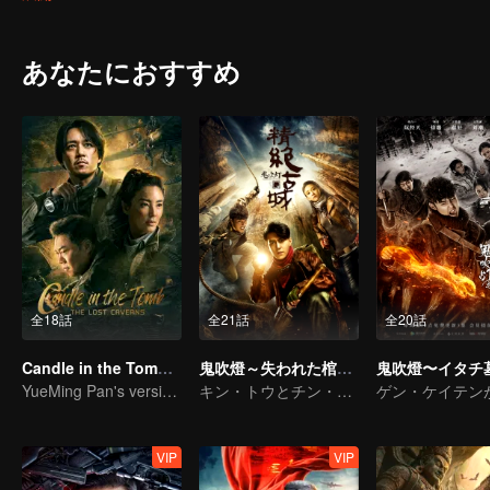
すためだけだった。一度も手を染められたことのない元の大墓に入
あなたにおすすめ
全18話
全21話
全20話
Candle in the Tomb: The Lost Caverns
鬼吹燈～失われた棺の謎～
YueMing Pan's version of Hu Bayi leads the adventure
キン・トウとチン・キョウオン探険の旅を始めた
VIP
VIP