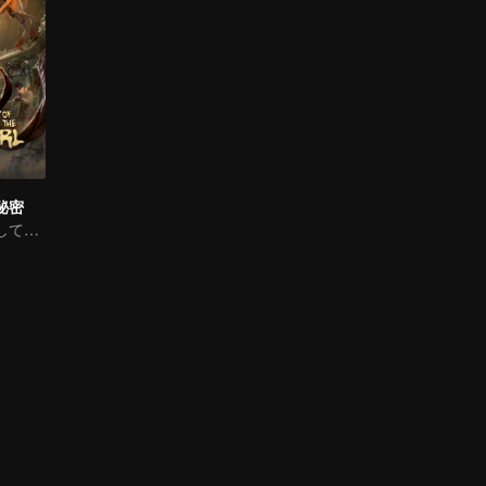
秘密
肖順尧、宝を探して血の呪いを解く