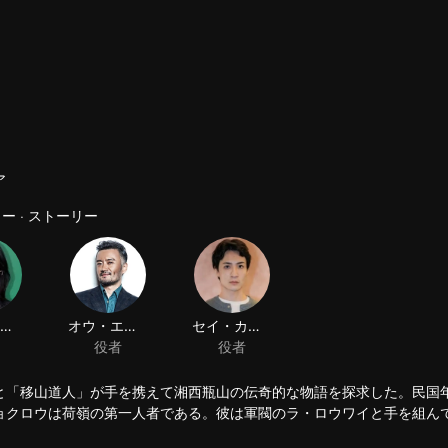
ア
ー · ストーリー
と「移山道人」が手を携えて湘西瓶山の伝奇的な物語を探求した。民国
ョクロウは荷嶺の第一人者である。彼は軍閥のラ・ロウワイと手を組ん
オに出くわした。山を運ぶのは昔から財物ではなく、一族の呪いを解く