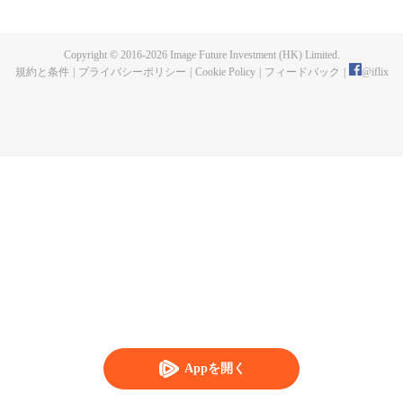
人となった。星空貪食巨獣と戦った後肉身を失い、星空貪食獣となったが、
体内世界で人類の分身を再び育てたラ・ホウは復讐か？人類を守るか？
Copyright © 2016-
2026
Image Future Investment (HK) Limited.
規約と条件
|
プライバシーポリシー
|
Cookie Policy
|
フィードバック
|
@
iflix
Appを開く