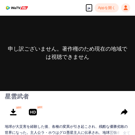
Appを開く
ja
申し訳ございません。著作権のため現在の地域で
は視聴できません
星雲武者
地球が大災害を経験した後、各種の変異が引き起こされ、残酷な優勝劣敗の
世界になった。主人公ラ・ホウはグロ墨星主人に伝承され、地球三強者の一
全て