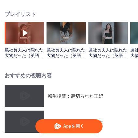
のための取引のはずだった。しかしこの男の背後には、知られざる深い愛情
が隠されていた。
プレイリスト
厲社長夫人は隠れた
厲社長夫人は隠れた
厲社長夫人は隠れた
厲
大物だった（英語
大物だった（英語
大物だった（英語
大
版）_第01話
版）_第02話
版）_第03話
版）
おすすめの視聴内容
転生復讐：裏切られた王妃
電撃婚の夫は超名門だった
Appを開く