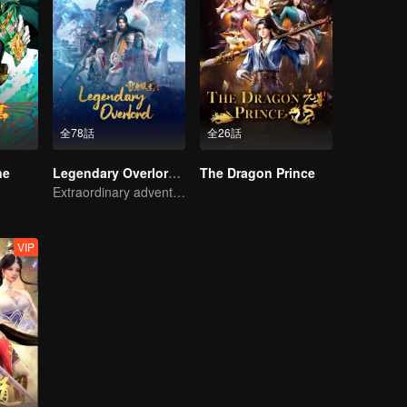
全78話
全26話
ne
Legendary Overlord S2
The Dragon Prince
Extraordinary adventure, a teenager reborn from adversity.
VIP