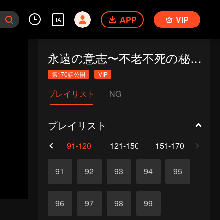
APP
VIP
JA
永遠の意志〜不老不死の秘法〜
第170話公開
VIP
プレイリスト
NG
プレイリスト
61-90
91-120
121-150
151-170
91
92
93
94
95
96
97
98
99