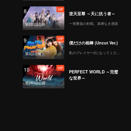
VIP
8
逆天至尊 ～天に抗う者～
一発勝負の剣戟、束縛なき感覚
第533話公開
VIP
9
僕だけの相棒 (Uncut Ver.)
私のプレイヤー2になってください
第3話公開
VIP
10
PERFECT WORLD ～完璧
な世界～
第280話公開