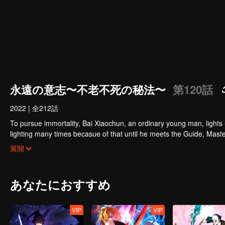
永遠の意志〜不老不死の秘法〜
第120話
2022
|
全212話
To pursue immortality, Bai Xiaochun, an ordinary young man, lights
lighting many times becasue of that until he meets the Guide, Maste
numerous fun plots. Come and watch it to fill your summer with joy.
展開
あなたにおすすめ
VIP
VIP