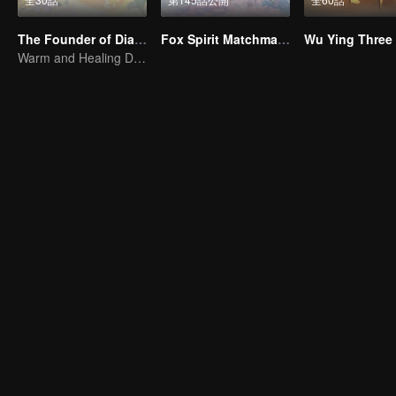
The Founder of Diabolism Q
Fox Spirit Matchmaker
Warm and Healing Daily Life