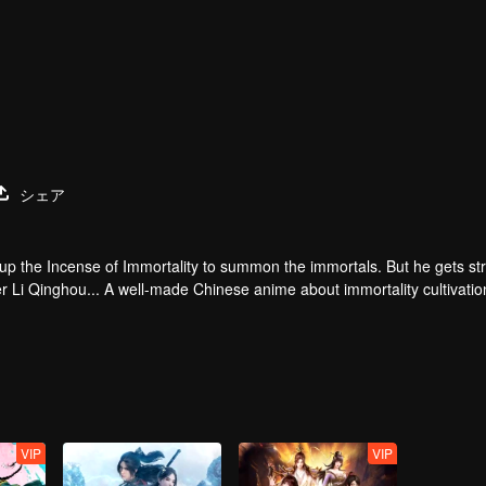
シェア
 up the Incense of Immortality to summon the immortals. But he gets st
r Li Qinghou... A well-made Chinese anime about immortality cultivatio
VIP
VIP