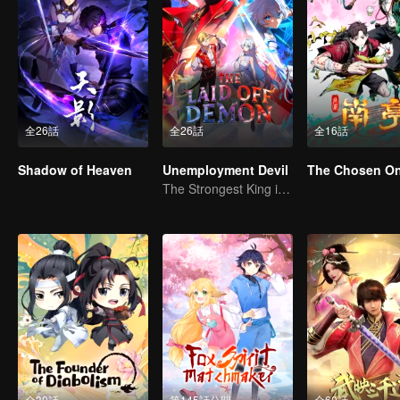
全26話
全26話
全16話
Shadow of Heaven
Unemployment Devil
The Chosen O
The Strongest King in the Demon World Suddenly Gets Laid Off?
全30話
第145話公開
全60話