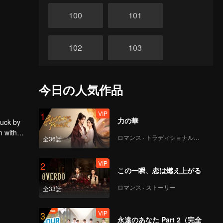
100
101
102
103
104
105
今日の人気作品
106
107
VIP
1
力の華
ruck by
n with
ロマンス · トラディショナル・コスチューム
全36話
108
109
VIP
2
この一瞬、恋は燃え上がる
110
111
ロマンス · ストーリー
全33話
112
113
VIP
3
永遠のあなた Part 2（完全