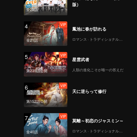
版）
全25話
114
115
VIP
4
鳳池に春が訪れる
116
117
ロマンス · トラディショナル・コスチューム
全21話
118
119
VIP
5
星雲武者
人類の進化こそが唯一の答えだ
120
第235話公開
VIP
6
天に逆らって修行
第152話公開
VIP
7
莫離～初恋のジャスミン～
ロマンス · トラディショナル・コスチューム
全40話