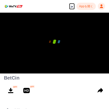
Appを開く
ja
BetCin