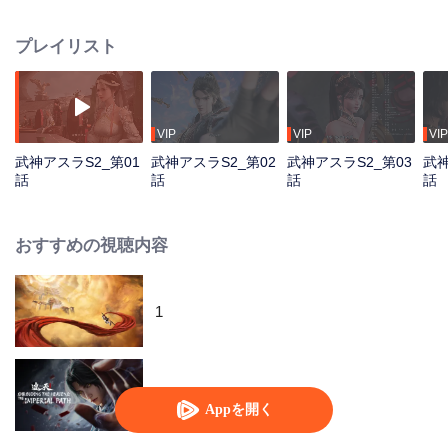
彼は飛雲宗宗主・燕揚天との確執に巻き込まれる。 力を増すにつれ、楚楓は
金色と青色の神雷の力を覚醒させる。しかし、この力は長年眠っていた「氷
プレイリスト
火双珠」を無意識に刺激してしまう。楚楓を救うため、彼の友人である蘇柔
と蘇姉妹は双珠に取り憑かれ、死の淵に立たされる。二人を救う決意を固め
た楚楓は、「万妖山」への旅に出発する。 旅の途中で、楚楓は若き皇族の公
子・姜無傷と友情を結び、謎めいた少女・紫と再会する。
VIP
VIP
VIP
武神アスラS2_第01
武神アスラS2_第02
武神アスラS2_第03
武神
話
話
話
話
おすすめの視聴内容
1
天を覆う者〜帝王の道〜
Appを開く