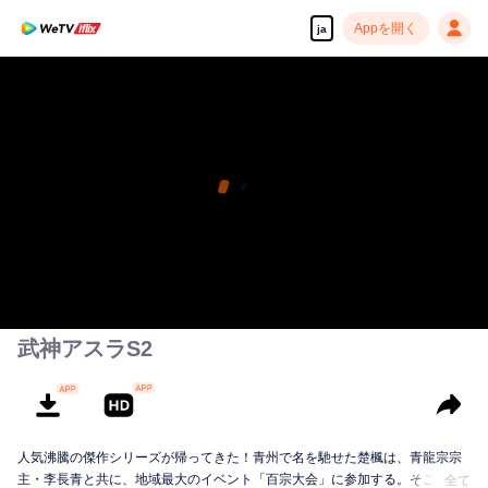
Appを開く
ja
武神アスラS2
人気沸騰の傑作シリーズが帰ってきた！青州で名を馳せた楚楓は、青龍宗宗
主・李長青と共に、地域最大のイベント「百宗大会」に参加する。そこで、
全て