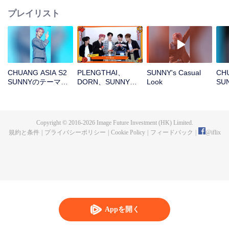
プレイリスト
CHUANG ASIA S2
PLENGTHAI、
SUNNY's Casual
CHU
SUNNYのテーマソ
DORN、SUNNY、
Look
SU
ングチッケム
PEANUT、
ル
SICHENOpen the
red envelopes in
the New Year! Let's
Copyright © 2016-
2026
Image Future Investment (HK) Limited.
witness the luck
規約と条件
|
プライバシーポリシー
|
Cookie Policy
|
フィードバック
|
@
iflix
together!
Appを開く