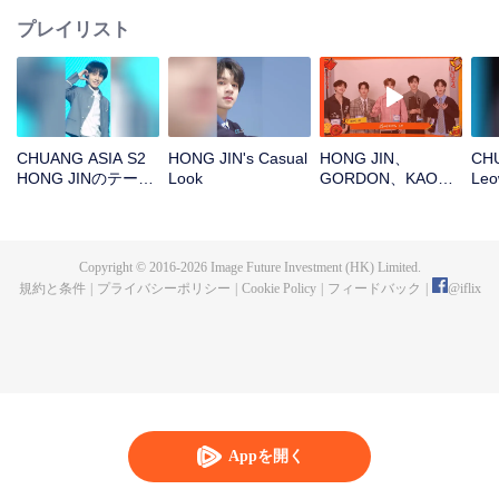
プレイリスト
CHUANG ASIA S2
HONG JIN's Casual
HONG JIN、
CHU
HONG JINのテーマ
Look
GORDON、KAO、
Leo
ソングチッケム
NINJA、PRAYOpen
ー
the red envelopes
in the New Year!
Let's witness the
Copyright © 2016-
2026
Image Future Investment (HK) Limited.
luck together!
規約と条件
|
プライバシーポリシー
|
Cookie Policy
|
フィードバック
|
@
iflix
Appを開く