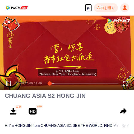
Appを開く
ja
(CHUANG Aisa
Chinese New Year Hongbao Giveaway)
00:00:00
/
00:02:49
CHUANG ASIA S2 HONG JIN
Hi I'm HONG JIN from CHUANG ASIA S2. SEE THE WORLD, FIND MYSELF!
全て