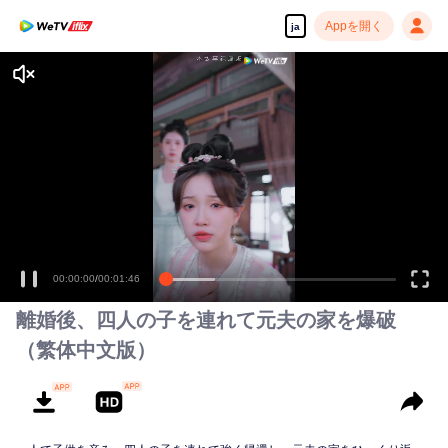
Appを開く
ja
00:00:00
/
00:01:46
離婚後、四人の子を連れて元夫の家を爆破
（繁体中文版）