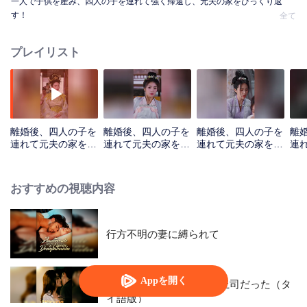
一人で子供を産み、四人の子を連れて強く帰還し、元夫の家をひっくり返
す！
全て
プレイリスト
離婚後、四人の子を
離婚後、四人の子を
離婚後、四人の子を
離
連れて元夫の家を爆
連れて元夫の家を爆
連れて元夫の家を爆
連
破（繁体中文版）_
破（繁体中文版）_
破（繁体中文版）_
破
第01話
第02話
第03話
第0
おすすめの視聴内容
行方不明の妻に縛られて
Appを開く
電撃婚後、謎の夫は実は上司だった（タ
イ語版）