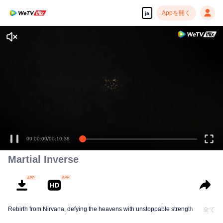
Appを開く
ja
00:00:00
/
00:10:38
Martial Inverse
Rebirth from Nirvana, defying the heavens with unstoppable strength
全て