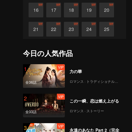
VIP
VIP
VIP
VIP
VIP
16
17
18
19
20
VIP
VIP
VIP
VIP
VIP
21
22
23
24
25
VIP
VIP
VIP
VIP
VIP
26
27
28
29
30
今日の人気作品
VIP
1
力の華
ロマンス · トラディショナル・コスチューム
全36話
VIP
2
この一瞬、恋は燃え上がる
ロマンス · ストーリー
全33話
VIP
3
永遠のあなた Part 2（完全