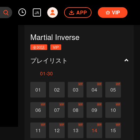
APP
VIP
JA
Martial Inverse
全30話
VIP
プレイリスト
01-30
VIP
VIP
VIP
01
02
03
04
05
VIP
VIP
VIP
VIP
VIP
06
07
08
09
10
VIP
VIP
VIP
VIP
VIP
11
12
13
14
15