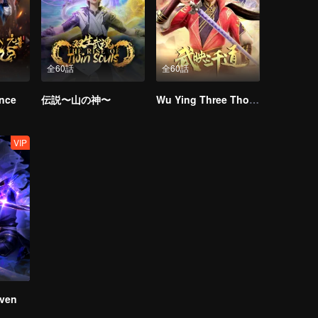
全60話
全60話
ince
伝説〜山の神〜
Wu Ying Three Thousand Paths
VIP
ven