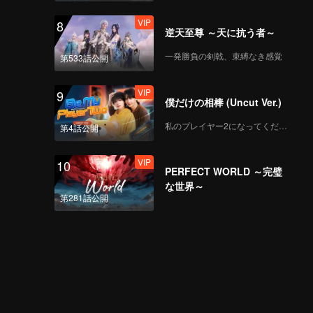
VIP
8
逆天至尊 ～天に抗う者～
一発勝負の剣戟、束縛なき感覚
第533話公開
VIP
9
僕だけの相棒 (Uncut Ver.)
私のプレイヤー2になってください
第4話公開
VIP
10
PERFECT WORLD ～完璧
な世界～
第281話公開