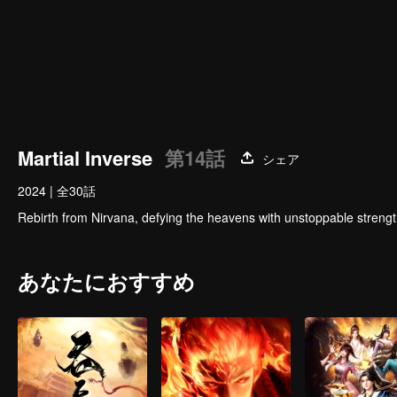
Martial Inverse
第14話
シェア
2024
|
全30話
Rebirth from Nirvana, defying the heavens with unstoppable streng
あなたにおすすめ