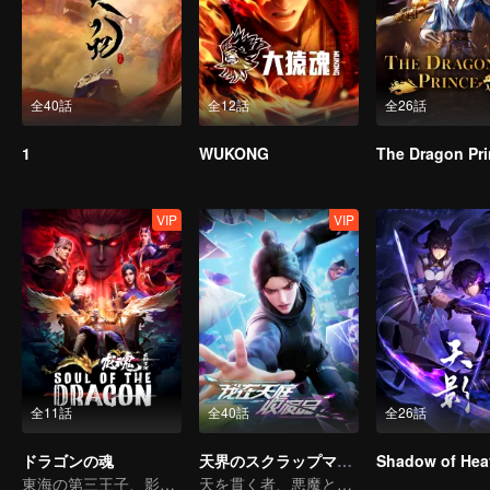
全40話
全12話
全26話
1
WUKONG
The Dragon Pr
VIP
VIP
全11話
全40話
全26話
ドラゴンの魂
天界のスクラップマスター
Shadow of Hea
東海の第三王子、影の哪吒に死を乞う
天を貫く者、悪魔と鬼を屠る者。