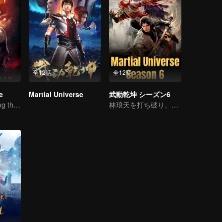
全12話
全12話
e
Martial Universe
武動乾坤 シーズン6
Wu Zhiji, Breaking the Sky, Moving the Heaven and the Earth
林琅天を打ち破り、頂点に立つ。