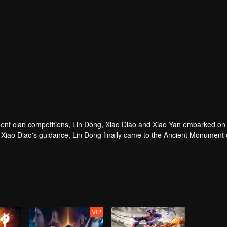
uent clan competitions, Lin Dong, Xiao Diao and Xiao Yan embarked on
r Xiao Diao's guidance, Lin Dong finally came to the Ancient Monument 
 ancestral talisman, and under the competition of Lin Langtian and man
 Great Wilderness Prisoner's Finger!
VIP