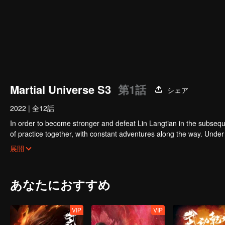
Martial Universe S3
第1話
シェア
2022
|
全12話
In order to become stronger and defeat Lin Langtian in the subseq
of practice together, with constant adventures along the way. Unde
Great Wilderness, and successfully obtained the clue to devour the
展開
men, he successfully obtained the martial arts of good fortune, the
あなたにおすすめ
VIP
VIP