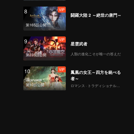
VIP
8
闘羅大陸 2 ～絶世の唐門～
第165話公開
VIP
9
星雲武者
人類の進化こそが唯一の答えだ
第235話公開
VIP
10
鳳凰の女王～四方を統べる
者～
第10話公開
ロマンス · トラディショナル・コスチューム · ファンタジー