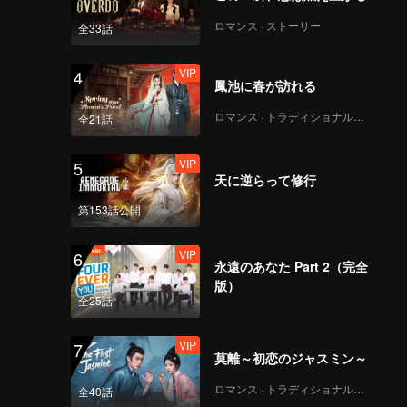
ロマンス · ストーリー
全33話
VIP
4
鳳池に春が訪れる
ロマンス · トラディショナル・コスチューム
全21話
VIP
5
天に逆らって修行
第153話公開
VIP
6
永遠のあなた Part 2（完全
版）
全25話
VIP
7
莫離～初恋のジャスミン～
ロマンス · トラディショナル・コスチューム
全40話