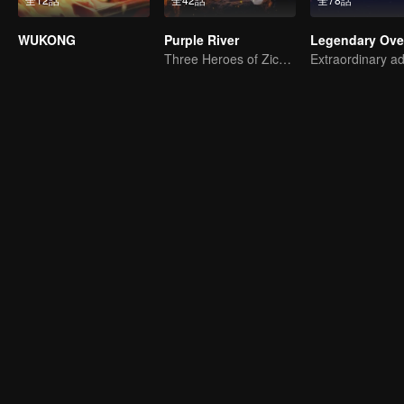
WUKONG
Purple River
Three Heroes of Zichuan's adventure on Xichuan Continent