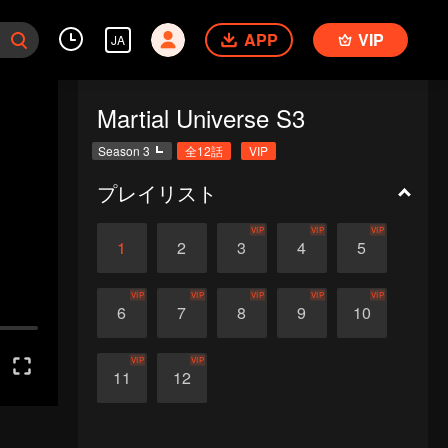
APP
VIP
JA
Martial Universe S3
Season 3
全12話
VIP
プレイリスト
VIP
VIP
VIP
1
2
3
4
5
VIP
VIP
VIP
VIP
VIP
6
7
8
9
10
VIP
VIP
11
12