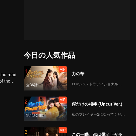
今日の人気作品
VIP
1
力の華
 the road
of the
ロマンス · トラディショナル・コスチューム
全36話
y strong
VIP
2
僕だけの相棒 (Uncut Ver.)
私のプレイヤー2になってください
第4話公開
VIP
3
この一瞬、恋は燃え上がる