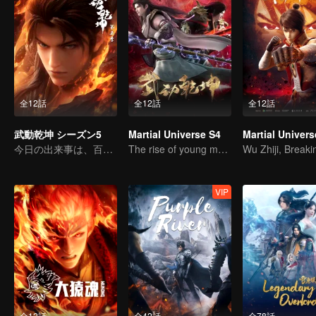
全12話
全12話
全12話
武動乾坤 シーズン5
Martial Universe S4
Martial Univers
今日の出来事は、百倍にして返り討ちにする！
The rise of young men & the reappearance of ancestral symbols
VIP
全12話
全42話
全78話