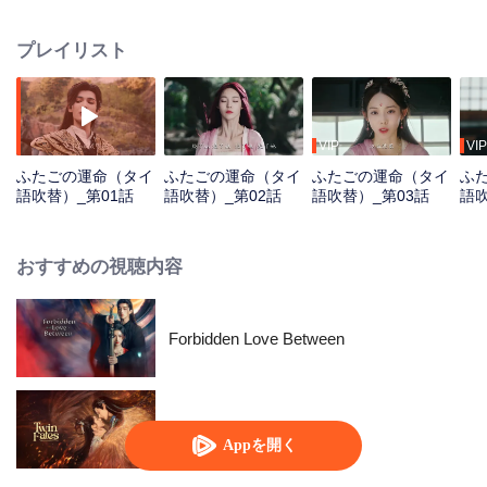
と出会う。満月の夜、二人は人と獣の絆で結ばれ、双子の魂の契約を結ぶ。
苦難と闘争を通して、二人は共に成長し、ついには裏切り者を滅ぼし、すべ
プレイリスト
ての生き物を救う。
VIP
VIP
ふたごの運命（タイ
ふたごの運命（タイ
ふたごの運命（タイ
ふ
語吹替）_第01話
語吹替）_第02話
語吹替）_第03話
語吹
おすすめの視聴内容
Forbidden Love Between
ふたごの運命
Appを開く