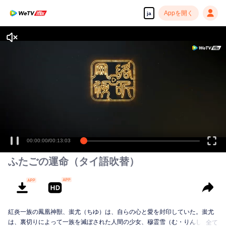
Appを開く
ja
ふたごの運命（タイ語吹替）
紅炎一族の鳳凰神獣、蚩尤（ちゆ）は、自らの心と愛を封印していた。蚩尤
は、裏切りによって一族を滅ぼされた人間の少女、穆霊雪（む・りんしゅ）
全て