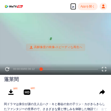
Appを開く
ja
00:00:00
/
00:36:12
蓬莱間
同ドラマは身分が謎の主人公ハク・キと都会の女の子リン・カがきらきらし
たファンタジーの世界ので、さまざまな愛と憎しみを体験した物語である。
全て