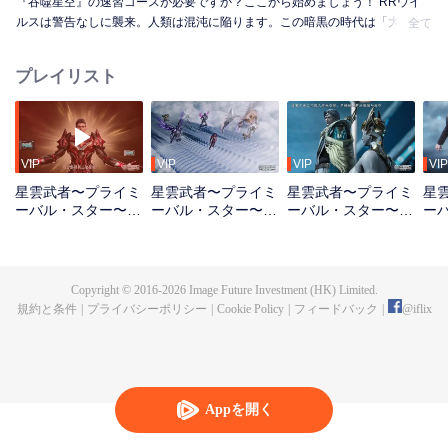
『吞噬星空』の速習コースが必要ですか？ここから始めましょう！ RRウイ
ルスは警告なしに襲来。人類は混沌に陥ります。この暗黒の時代は「大涅槃
全て
期」と呼ばれました。しかし灰の中から、生存者たちはより強く甦ります。
彼らの肉体は従来の限界を超え、その精鋭たちは「武者」と称されるように
プレイリスト
なりました。 羅峰は武者の仲間入りを夢見ています。その道は過酷です。ま
ず、彼は環境から受ける目に見えない圧力と戦わねばなりません。苦労の絶
えない家庭に生まれ、施しなどなく、ただ厳しい現実があるのみ。絶え間な
い苦難と苛酷な訓練を通じて、羅峰は徐々に潜在能力を開花させ、より強大
な力と、自らの価値に対する確信を得ていくのです。
VIP
VIP
VIP
VIP
星雲武者〜プライミ
星雲武者〜プライミ
星雲武者〜プライミ
星
ーバル・スター〜
ーバル・スター〜
ーバル・スター〜
ー
（リキャップ版）_
（リキャップ版）_
（リキャップ版）_
（
第01話
第02話
第03話
第0
Copyright © 2016-
2026
Image Future Investment (HK) Limited.
規約と条件
|
プライバシーポリシー
|
Cookie Policy
|
フィードバック
|
@
iflix
Appを開く