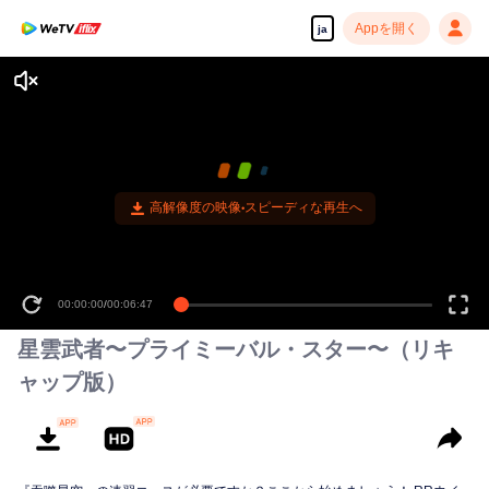
Appを開く
ja
高解像度の映像•スピーディな再生へ
00:00:00
/
00:06:47
星雲武者〜プライミーバル・スター〜（リキ
ャップ版）