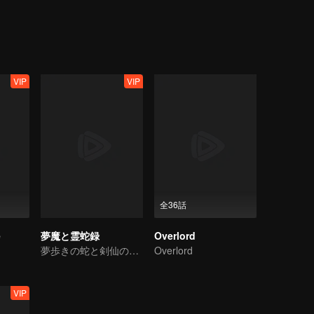
ns have maintained a balance for thousands of years, and Murong famil
uring the turbulent Five Dynasties and Ten Kingdoms, Murong Xian suc
between two factions gradually becomes fragile...
VIP
VIP
全36話
e
夢魔と霊蛇録
Overlord
夢歩きの蛇と剣仙の過去
Overlord
VIP