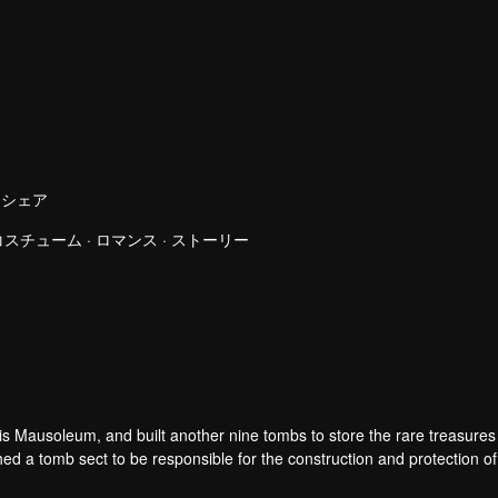
シェア
チューム · ロマンス · ストーリー
オウ・ゲツテイ
Sun Lulu
チン・ウセイ
チョウ・トウコウ
者
役者
役者
役者
is Mausoleum, and built another nine tombs to store the rare treasures 
 a tomb sect to be responsible for the construction and protection of
ing, Luo Wuzi divided the tomb sect into two, the tomb attacking factio