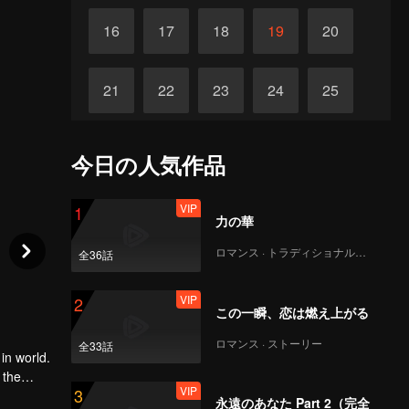
16
17
18
19
20
21
22
23
24
25
26
27
28
29
30
今日の人気作品
VIP
1
力の華
ロマンス · トラディショナル・コスチューム
全36話
VIP
2
この一瞬、恋は燃え上がる
ロマンス · ストーリー
全33話
in world.
 the
VIP
3
n of Luo
永遠のあなた Part 2（完全