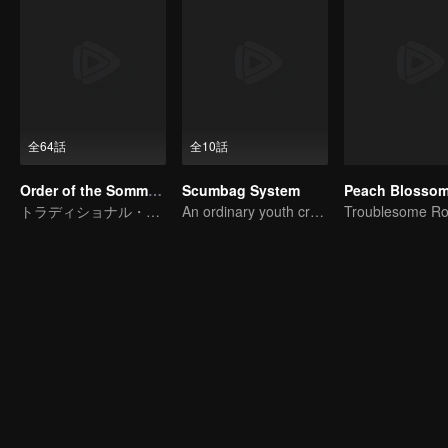
全64話
全10話
Order of the Sommelier
Scumbag System
トラディショナル・コスチューム
An ordinary youth crossing as a villain into the book and abusing the hero!