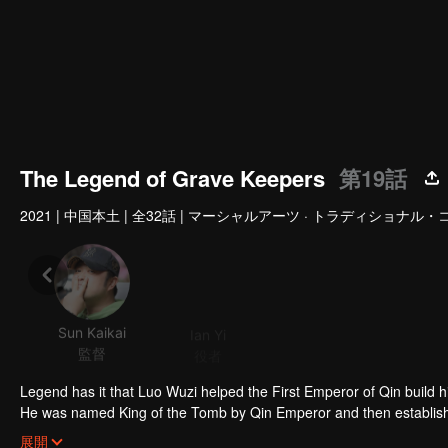
The Legend of Grave Keepers
第19話
2021
|
中国本土
|
全32話
|
マーシャルアーツ · トラディショナル・コス
Sun Kaikai
Ian Yi
バ・シンカン
監督
役者
役者
役
Legend has it that Luo Wuzi helped the First Emperor of Qin build h
He was named King of the Tomb by Qin Emperor and then established
royal mausoleums. In order to prevent future generations from steal
展開