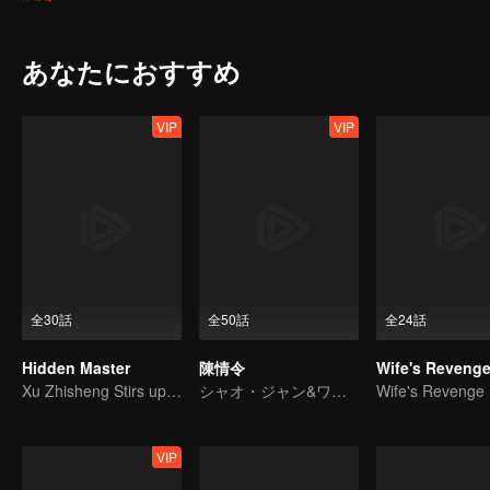
family and tomb guarding faction of Murong family. The two factio
inherited the tomb king for more than ten generations. However, d
the throne. Rumor has it that he robbed the tomb. And the balance 
あなたにおすすめ
VIP
VIP
全30話
全50話
全24話
Hidden Master
陳情令
Wife's Reveng
Xu Zhisheng Stirs up a Hilarious Storm in the Martial World
シャオ・ジャン&ワン・イーボー見栄えが良い陣容
Wife's Revenge
VIP