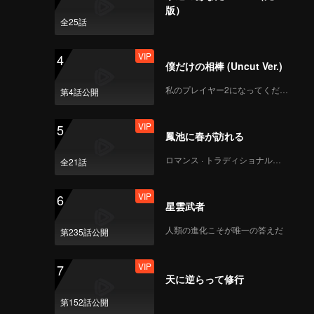
y has
版）
ceeded to
全25話
VIP
4
僕だけの相棒 (Uncut Ver.)
私のプレイヤー2になってください
第4話公開
VIP
5
鳳池に春が訪れる
ロマンス · トラディショナル・コスチューム
全21話
VIP
6
星雲武者
人類の進化こそが唯一の答えだ
第235話公開
VIP
7
天に逆らって修行
第152話公開