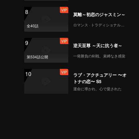
VIP
8
莫離～初恋のジャスミン～
ロマンス · トラディショナル・コスチューム
全40話
VIP
9
逆天至尊 ～天に抗う者～
一発勝負の剣戟、束縛なき感覚
第534話公開
VIP
10
ラブ・アクチュアリー 〜オ
トナの恋〜 S5
運命に導かれ、心で愛された