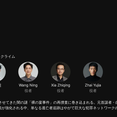
 クライム
超
Wang Ning
役者
撼させてきた闇の謎「裸の宴事件」の再捜査に巻き込まれる。元首謀者・
視が強化される中、単なる逃亡者追跡はやがて巨大な犯罪ネットワーク
得ており、白の犯罪シンジケートと深く陰険な繋がりを持つ「ハチ犬保