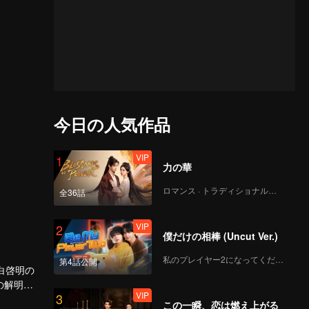
今日の人気作品
VIP
1
力の華
ロマンス · トラディショナル・コスチューム
全36話
VIP
2
僕だけの相棒 (Uncut Ver.)
私のプレイヤー2になってください
第4話公開
白啓明の
の解明へ
VIP
3
護施設」
この一瞬、恋は燃え上がる