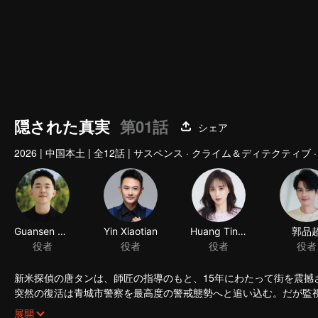
隠された真実
第01話
シェア
2026
|
中国本土
|
全12話
|
サスペンス · クライム＆ディテクティブ ·
Guansen Ding
Yin Xiaotian
Huang Tingting
郭品
役者
役者
役者
役者
新米探偵の唐タンは、師匠の指導のもと、15年にわたって街を震
突然の復活は青城市警察を最高度の警戒態勢へと追い込む。だが監
と発展していく。
捜査により明らかになるのは、動物保護を装いながら不法な利益を
展開