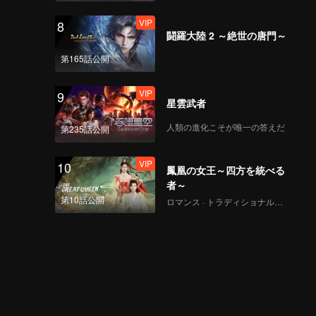
VIP
8
闘羅大陸 2 ～絶世の唐門～
第165話公開
VIP
9
星雲武者
人類の進化こそが唯一の答えだ
第235話公開
VIP
10
鳳凰の女王～四方を統べる
者～
第10話公開
ロマンス · トラディショナル・コスチューム · ファンタジー