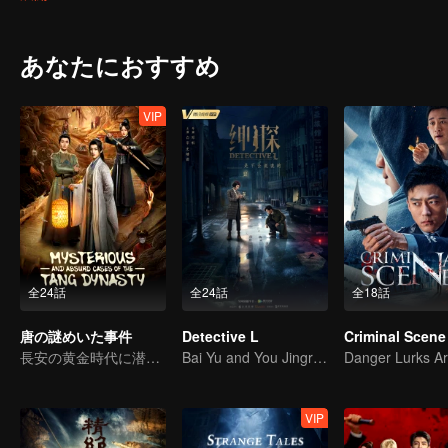
の実態である。同時に、連続した凶暴な犬泥棒事件が発生し、毒餌
ン経営者の致命的な過失からホームレスの不可解な失踪まで、あら
一見無関係に見えるこれらの事件が収束する中、唐タンは次第に隠
誘拐され、彼は混乱の黒幕が最も疑う余地のない人物であったとい
あなたにおすすめ
VIP
全24話
全24話
全18話
唐の謎めいた事件
Detective L
Criminal Scene
長安の黄金時代に潜む闇の真実を暴く
Bai Yu and You Jingru Became the super detective
VIP