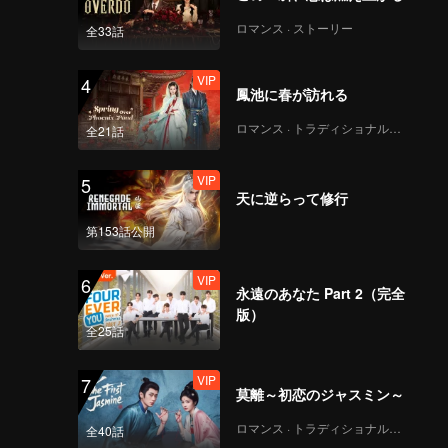
レストラ
なじみが
ロマンス · ストーリー
全33話
VIP
4
鳳池に春が訪れる
ロマンス · トラディショナル・コスチューム
全21話
VIP
5
天に逆らって修行
第153話公開
VIP
6
永遠のあなた Part 2（完全
版）
全25話
VIP
7
莫離～初恋のジャスミン～
ロマンス · トラディショナル・コスチューム
全40話