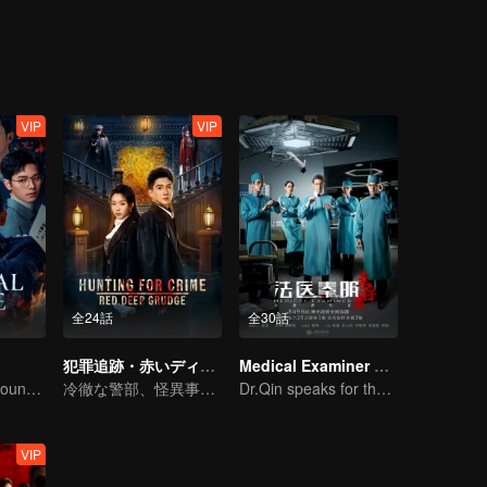
によって高齢者や子供が被害に遭う事態が市民のパニックを誘発する。
ゆる手がかりが神出鬼没の白へと繋がっていく。
された真実を暴いていく。しかし真相が明らかになろうとした瞬間、幼
う衝撃的な現実に直面せざるを得なくなる。
VIP
VIP
全24話
全30話
犯罪追跡・赤いディープグレッジ
Medical Examiner Dr. Qin:The Survivor
Danger Lurks Around You
冷徹な警部、怪異事件を追う
Dr.Qin speaks for the dead.
VIP