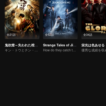
全21話
全52話
全34話
鬼吹燈～失われた棺の謎～
Strange Tales of Jiang Cheng
栄光は色あせる
キン・トウとチン・キョウオン探険の旅を始めた
How do they catch the killer?