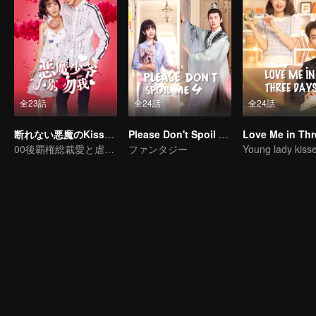
全23話
全24話
全24話
断れない悪魔のKiss シーズン1
Please Don't Spoil Me S4
00後覇権総裁愛と虐め物語
ファンタジー