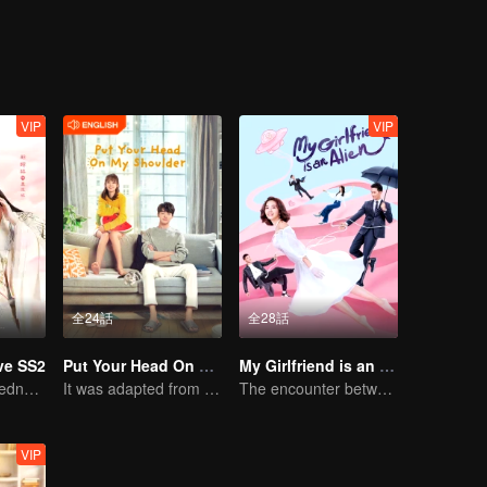
VIP
VIP
全24話
全28話
ve SS2
Put Your Head On My Shoulder (Eng Dub)
My Girlfriend is an Alien
The warm-heartedness Couple are so sweet
It was adapted from the same series of novels as "A Love so Beautiful"
The encounter between overbearing boss Xu Zhixian and an alien girl
VIP