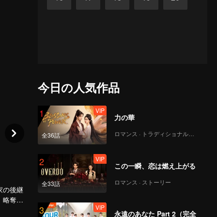
今日の人気作品
VIP
1
力の華
ロマンス · トラディショナル・コスチューム
全36話
VIP
2
この一瞬、恋は燃え上がる
ロマンス · ストーリー
全33話
家の後継
。略奪か
VIP
3
ヨウヨウ
永遠のあなた Part 2（完全