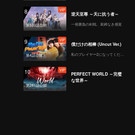
VIP
8
逆天至尊 ～天に抗う者～
一発勝負の剣戟、束縛なき感覚
第533話公開
VIP
9
僕だけの相棒 (Uncut Ver.)
私のプレイヤー2になってください
第4話公開
VIP
10
PERFECT WORLD ～完璧
な世界～
第281話公開