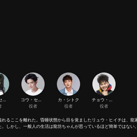
セキ・セツセイ
コウ・センセキ
カ・シトク
チョウ・カゲン
者
役者
役者
役者
溢れるここを離れた。昏睡状態から目を覚ましたリュウ・ヒイチは、龍
た。しかし、一般人の生活は龍坊ちゃんが思っているほど簡単ではない
し、後継者の地位の争いをスタートした。彼の身の回りにまた一人ラ・