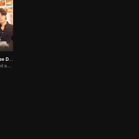
Love Me in Three Days
Young lady kissed and rescued the ever-changing CEO