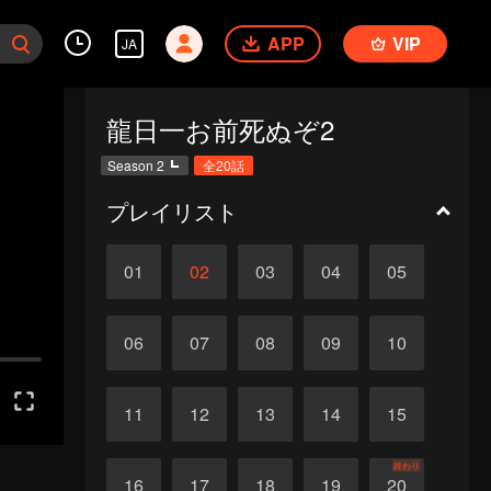
APP
VIP
JA
龍日一お前死ぬぞ2
Season 2
全20話
プレイリスト
01
02
03
04
05
06
07
08
09
10
11
12
13
14
15
終わり
16
17
18
19
20