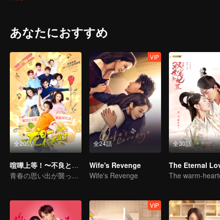
という賢い女の子が現れて、数人の生活は再び波乱を巻き起こす。
あなたにおすすめ
VIP
全20話
全24話
全30話
喧嘩上等！〜不良と恋愛しちゃった〜
Wife's Revenge
The Eternal Lo
青春の思い出が襲ってくる
Wife's Revenge
VIP