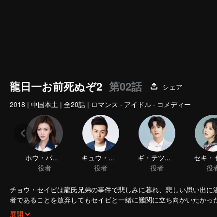
龍日一お前死ぬぞ2
第02話
シェア
2018
|
中国本土
|
全20話
|
ロマンス · アイドル · コメディー
ホウ・パイシャン
キュウ・カクナン
ギ・テツメイ
役者
役者
役者
役
チョウ・セイビは龍氏兄弟の事件で悲しみに暮れ、悲しい思い出に
者であることを放弃してもセイビと一緒に難関に立ち向かいたかっ
ら帰ってきたリュウ・カイイチは正式にリュウ・ヒイチに宣戦布告
展開