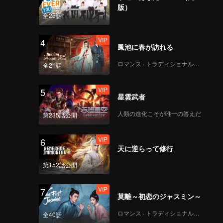
版）
全25話
VIP
4
鳳池に春が訪れる
ロマンス · トラディショナル・コスチューム
全21話
VIP
5
星雲武者
人類の進化こそが唯一の答えだ
第235話公開
VIP
6
天に逆らって修行
第152話公開
VIP
7
莫離～初恋のジャスミン～
ロマンス · トラディショナル・コスチューム
全40話