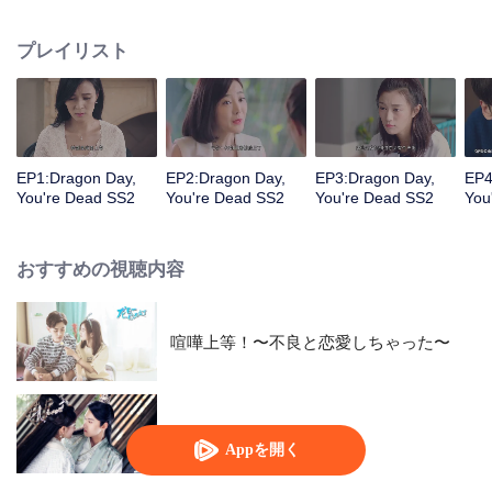
あることを放弃してもセイビと一緒に難関に立ち向かいたかった。しかし、
一般人の生活は龍坊ちゃんが思っているほど簡単ではない。略奪から帰って
プレイリスト
きたリュウ・カイイチは正式にリュウ・ヒイチに宣戦布告し、後継者の地位
の争いをスタートした。彼の身の回りにまた一人ラ・ヨウヨウという賢い女
の子が現れて、数人の生活は再び波乱を巻き起こす。
EP1:Dragon Day,
EP2:Dragon Day,
EP3:Dragon Day,
EP4
You're Dead SS2
You're Dead SS2
You're Dead SS2
You
おすすめの視聴内容
喧嘩上等！〜不良と恋愛しちゃった〜
The Eternal Love SS2
Appを開く