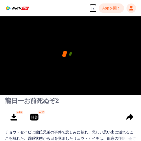
Appを開く
ja
龍日一お前死ぬぞ2
チョウ・セイビは龍氏兄弟の事件で悲しみに暮れ、悲しい思い出に溢れるこ
こを離れた。昏睡状態から目を覚ましたリュウ・ヒイチは、龍家の後継者で
全て