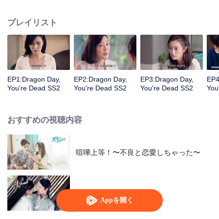
あることを放弃してもセイビと一緒に難関に立ち向かいたかった。しかし、
一般人の生活は龍坊ちゃんが思っているほど簡単ではない。略奪から帰って
プレイリスト
きたリュウ・カイイチは正式にリュウ・ヒイチに宣戦布告し、後継者の地位
の争いをスタートした。彼の身の回りにまた一人ラ・ヨウヨウという賢い女
の子が現れて、数人の生活は再び波乱を巻き起こす。
EP1:Dragon Day,
EP2:Dragon Day,
EP3:Dragon Day,
EP4
You're Dead SS2
You're Dead SS2
You're Dead SS2
You
おすすめの視聴内容
喧嘩上等！〜不良と恋愛しちゃった〜
The Eternal Love SS2
Appを開く