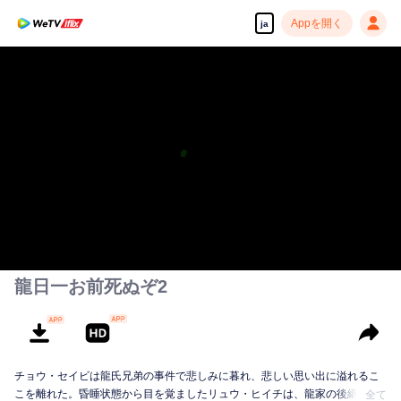
Appを開く
ja
高解像度の映像•スピーディな再生へ
00:00:00
/
00:30:58
龍日一お前死ぬぞ2
チョウ・セイビは龍氏兄弟の事件で悲しみに暮れ、悲しい思い出に溢れるこ
こを離れた。昏睡状態から目を覚ましたリュウ・ヒイチは、龍家の後継者で
全て