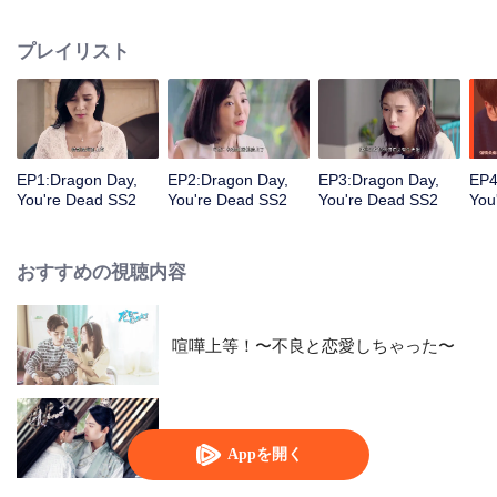
あることを放弃してもセイビと一緒に難関に立ち向かいたかった。しかし、
一般人の生活は龍坊ちゃんが思っているほど簡単ではない。略奪から帰って
プレイリスト
きたリュウ・カイイチは正式にリュウ・ヒイチに宣戦布告し、後継者の地位
の争いをスタートした。彼の身の回りにまた一人ラ・ヨウヨウという賢い女
の子が現れて、数人の生活は再び波乱を巻き起こす。
EP1:Dragon Day,
EP2:Dragon Day,
EP3:Dragon Day,
EP4
You're Dead SS2
You're Dead SS2
You're Dead SS2
You
おすすめの視聴内容
喧嘩上等！〜不良と恋愛しちゃった〜
The Eternal Love SS2
Appを開く