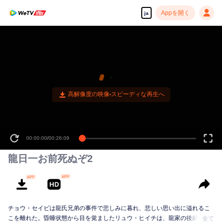
Appを開く
ja
00:00:00
/
00:26:09
龍日一お前死ぬぞ2
チョウ・セイビは龍氏兄弟の事件で悲しみに暮れ、悲しい思い出に溢れるこ
こを離れた。昏睡状態から目を覚ましたリュウ・ヒイチは、龍家の後継者で
全て