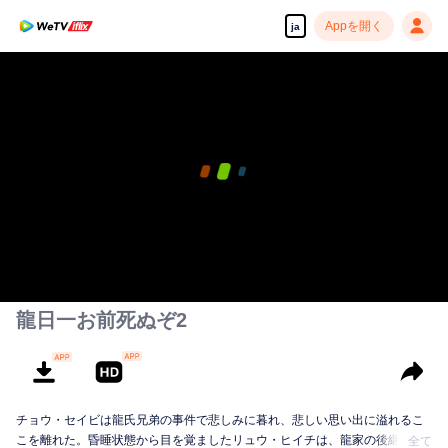
Appを開く
ja
龍日一お前死ぬぞ2
チョウ・セイビは龍氏兄弟の事件で悲しみに暮れ、悲しい思い出に溢れるこ
こを離れた。昏睡状態から目を覚ましたリュウ・ヒイチは、龍家の後継者で
全て