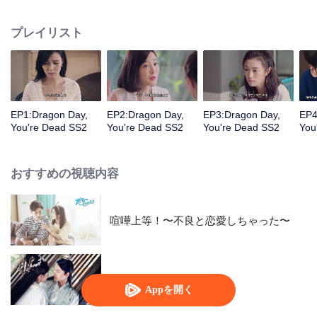
あることを放弃してもセイビと一緒に難関に立ち向かいたかった。しかし、
一般人の生活は龍坊ちゃんが思っているほど簡単ではない。略奪から帰って
プレイリスト
きたリュウ・カイイチは正式にリュウ・ヒイチに宣戦布告し、後継者の地位
の争いをスタートした。彼の身の回りにまた一人ラ・ヨウヨウという賢い女
の子が現れて、数人の生活は再び波乱を巻き起こす。
EP1:Dragon Day,
EP2:Dragon Day,
EP3:Dragon Day,
EP4
You're Dead SS2
You're Dead SS2
You're Dead SS2
You
おすすめの視聴内容
喧嘩上等！〜不良と恋愛しちゃった〜
The Eternal Love SS2
Appを開く