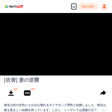
Appを開く
ja
[吹替] 妻の逆襲
彼女は街の女性たちがみな憧れるダイヤモンド男性と結婚しました。彼女は
最も羨ましい結婚を持っています。しかし、シンデレラは貴族の王子に嫁い
全て