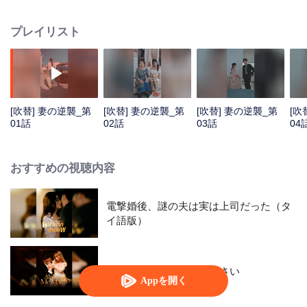
だが、その幸せは物語の中だけです。
プレイリスト
[吹替] 妻の逆襲_第
[吹替] 妻の逆襲_第
[吹替] 妻の逆襲_第
[吹
01話
02話
03話
04
おすすめの視聴内容
電撃婚後、謎の夫は実は上司だった（タ
イ語版）
旦那様、私を愛してください
Appを開く