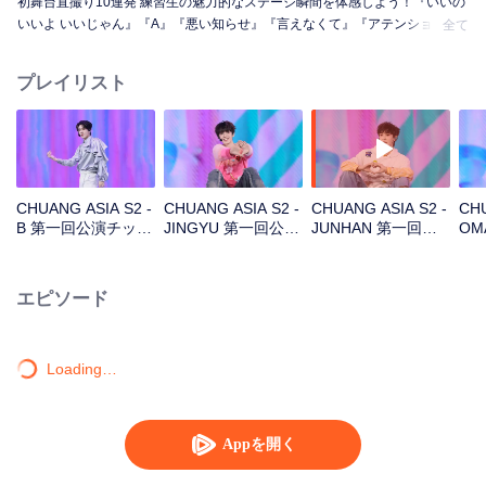
初舞台直撮り10連発 練習生の魅力的なステージ瞬間を体感しよう！『いいの
いいよ いいじゃん』『A』『悪い知らせ』『言えなくて』『アテンション』
全て
『花火』『まだ怪物』『スーパー』『真実の愛』『月下の道』
プレイリスト
CHUANG ASIA S2 -
CHUANG ASIA S2 -
CHUANG ASIA S2 -
CHU
B 第一回公演チッケ
JINGYU 第一回公演
JUNHAN 第一回公
OM
ム
チッケム
演チッケム
チ
エピソード
Loading…
Appを開く