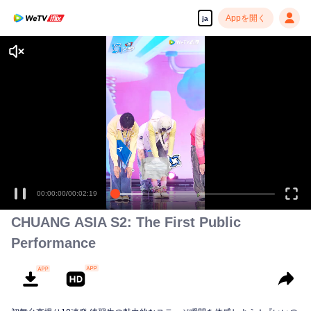
Appを開く
ja
00:00:00
/
00:02:19
CHUANG ASIA S2: The First Public
Performance