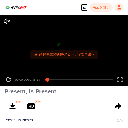
Appを開く
ja
高解像度の映像•スピーディな再生へ
00:00:00
/
00:39:13
Present, is Present
Present, is Present
全て