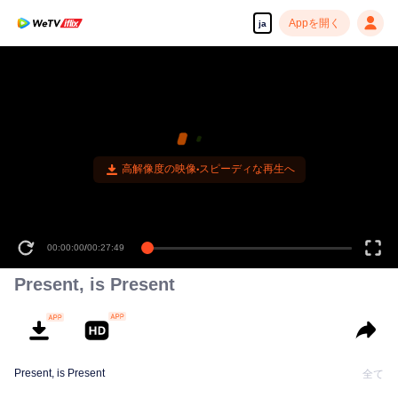
Appを開く
ja
高解像度の映像•スピーディな再生へ
00:00:00
/
00:27:49
Present, is Present
Present, is Present
全て