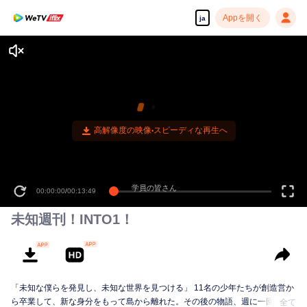
Appを開く
ja
高解像度の映像•スピーディな再生へ
学員の皆さん
00:00:00
/
00:13:49
未知週刊！INTO1！
「未知な僕らを発見し、未知な世界を見つける」 11名の少年たちが創造営か
ら卒業して、新な身分をもって島から離れた。その後の物語、週に一回、本
全て