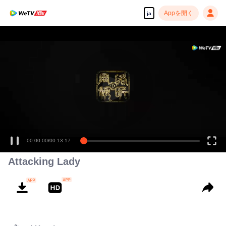
Appを開く
ja
00:00:00
/
00:13:17
Attacking Lady