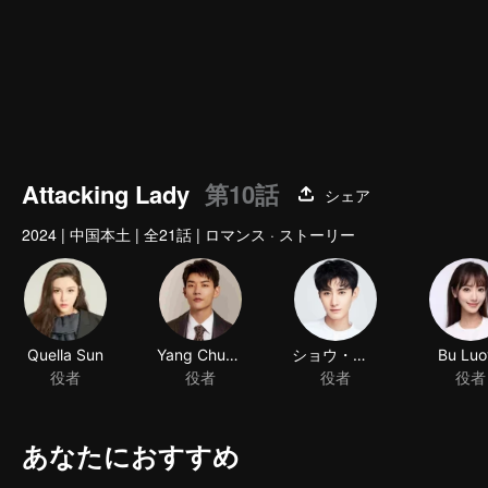
Attacking Lady
第10話
シェア
2024
|
中国本土
|
全21話
|
ロマンス · ストーリー
Quella Sun
Yang Chuanbei
ショウ・キンキ
Bu Luo
役者
役者
役者
役者
あなたにおすすめ