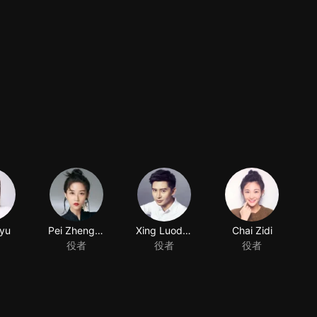
yu
Pei Zhengzheng
Xing Luodan
役者
役者