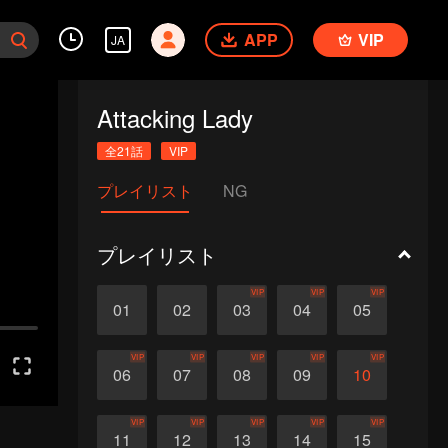
APP
VIP
JA
Attacking Lady
全21話
VIP
プレイリスト
NG
プレイリスト
VIP
VIP
VIP
01
02
03
04
05
VIP
VIP
VIP
VIP
VIP
06
07
08
09
10
VIP
VIP
VIP
VIP
VIP
11
12
13
14
15