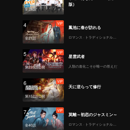
版）
全25話
VIP
4
鳳池に春が訪れる
ロマンス · トラディショナル・コスチューム
全21話
VIP
5
星雲武者
人類の進化こそが唯一の答えだ
第235話公開
VIP
6
天に逆らって修行
第152話公開
VIP
7
莫離～初恋のジャスミン～
ロマンス · トラディショナル・コスチューム
全40話