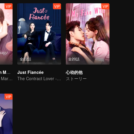
VIP
VIP
VIP
全22話
全20話
Love Start From Marriage
Just Fiancée
心动的他
Love Start From Marriage
The Contract Lover - Fake Relationship and True Love
ストーリー
VIP