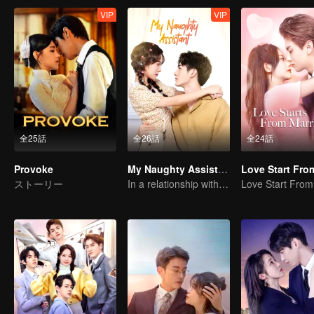
VIP
VIP
全25話
全26話
全24話
Provoke
My Naughty Assistant
ストーリー
In a relationship with an idol