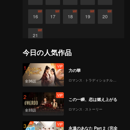
VIP
VIP
VIP
VIP
VIP
16
17
18
19
20
VIP
21
今日の人気作品
VIP
1
力の華
ロマンス · トラディショナル・コスチューム
全36話
VIP
2
この一瞬、恋は燃え上がる
ロマンス · ストーリー
全33話
VIP
3
永遠のあなた Part 2（完全