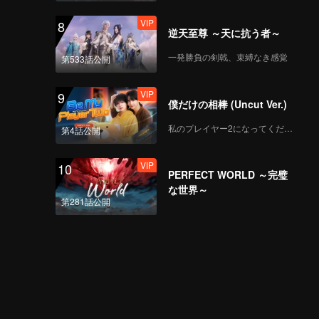
VIP
8
逆天至尊 ～天に抗う者～
一発勝負の剣戟、束縛なき感覚
第533話公開
VIP
9
僕だけの相棒 (Uncut Ver.)
私のプレイヤー2になってください
第4話公開
VIP
10
PERFECT WORLD ～完璧
な世界～
第281話公開