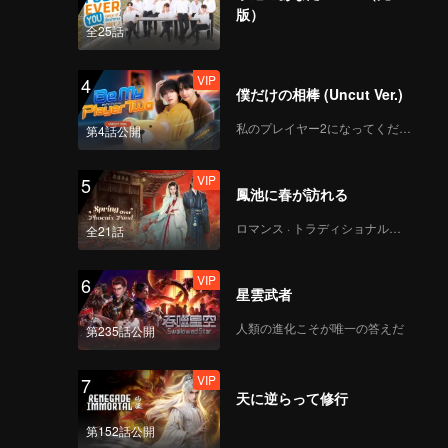
版）
全25話
VIP
4
僕だけの相棒 (Uncut Ver.)
私のプレイヤー2になってください
第4話公開
VIP
5
鳳池に春が訪れる
ロマンス · トラディショナル・コスチューム
全21話
VIP
6
星雲武者
人類の進化こそが唯一の答えだ
第235話公開
VIP
7
天に逆らって修行
第152話公開