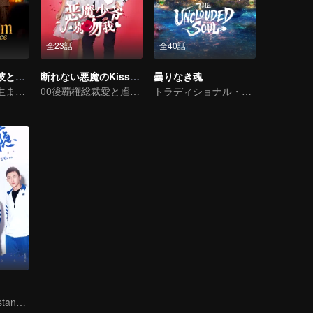
全23話
全40話
彼女の代わりに彼と結婚しなさい
断れない悪魔のKiss シーズン1
曇りなき魂
顔の入れ替えで生まれ変わり、政略結婚、そして愛の始まり
00後覇権総裁愛と虐め物語
トラディショナル・コスチューム · ファンタジー
You don't understand, It's also love