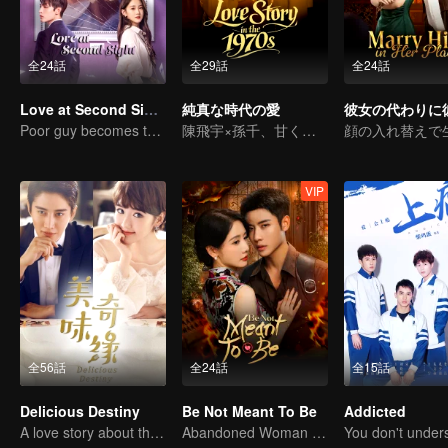
全24話
全29話
全24話
Love at Second Sight
純真な時代の愛
Poor guy becomes the domineering CEO and pursues his first love
陳飛宇×孫千、甘く切ない純愛物語
VIP
全56話
全24話
全15話
Delicious Destiny
Be Not Meant To Be
Addicted
A love story about the love-hate relationship between Mike and Mao Xiaotong.
Abandoned Woman Reforges a Double Life