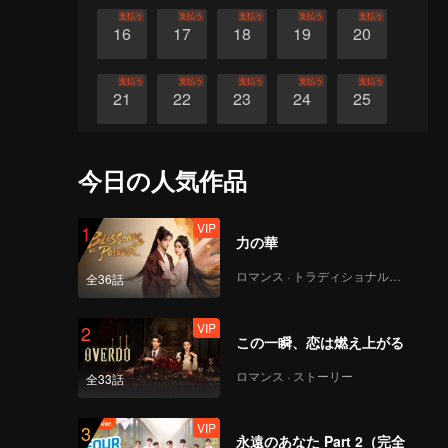
支払う
支払う
支払う
支払う
支払う
16
17
18
19
20
支払う
支払う
支払う
支払う
支払う
21
22
23
24
25
支払う
支払う
支払う
支払う
支払う
26
27
28
29
30
今日の人気作品
VIP
1
力の華
ロマンス · トラディショナル・コスチューム
全36話
VIP
2
この一瞬、恋は燃え上がる
ロマンス · ストーリー
全33話
VIP
3
永遠のあなた Part 2（完全