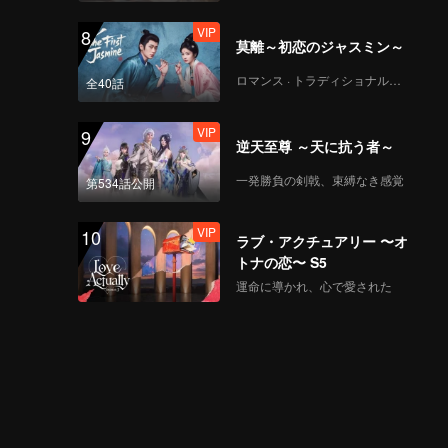
VIP
8
莫離～初恋のジャスミン～
ロマンス · トラディショナル・コスチューム
全40話
VIP
9
逆天至尊 ～天に抗う者～
一発勝負の剣戟、束縛なき感覚
第534話公開
VIP
10
ラブ・アクチュアリー 〜オ
トナの恋〜 S5
運命に導かれ、心で愛された